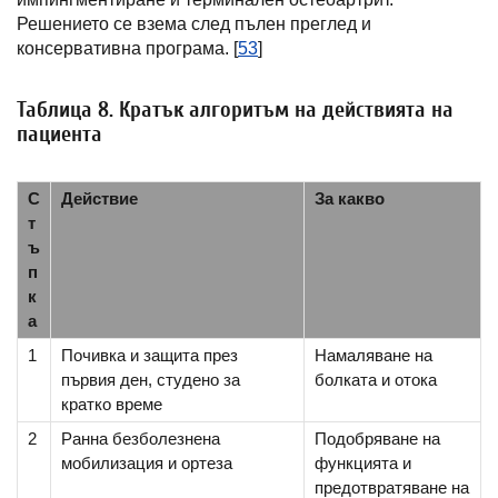
Решението се взема след пълен преглед и
консервативна програма. [
53
]
Таблица 8. Кратък алгоритъм на действията на
пациента
С
Действие
За какво
т
ъ
п
к
а
1
Почивка и защита през
Намаляване на
първия ден, студено за
болката и отока
кратко време
2
Ранна безболезнена
Подобряване на
мобилизация и ортеза
функцията и
предотвратяване на