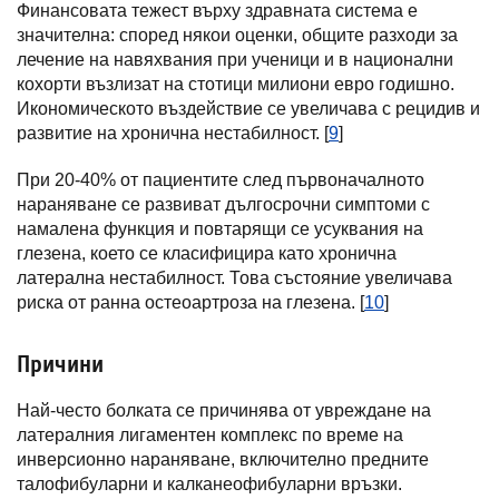
Финансовата тежест върху здравната система е
значителна: според някои оценки, общите разходи за
лечение на навяхвания при ученици и в национални
кохорти възлизат на стотици милиони евро годишно.
Икономическото въздействие се увеличава с рецидив и
развитие на хронична нестабилност. [
9
]
При 20-40% от пациентите след първоначалното
нараняване се развиват дългосрочни симптоми с
намалена функция и повтарящи се усуквания на
глезена, което се класифицира като хронична
латерална нестабилност. Това състояние увеличава
риска от ранна остеоартроза на глезена. [
10
]
Причини
Най-често болката се причинява от увреждане на
латералния лигаментен комплекс по време на
инверсионно нараняване, включително предните
талофибуларни и калканеофибуларни връзки.