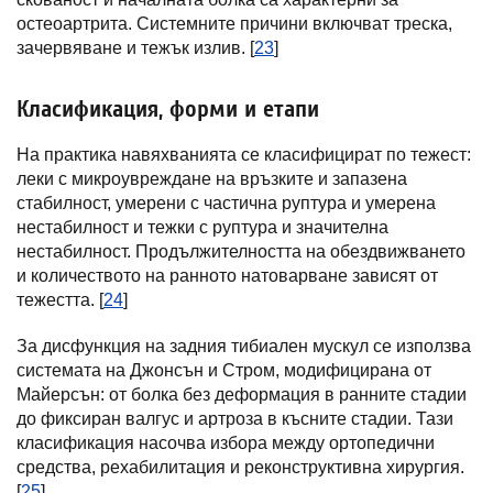
остеоартрита. Системните причини включват треска,
зачервяване и тежък излив. [
23
]
Класификация, форми и етапи
На практика навяхванията се класифицират по тежест:
леки с микроувреждане на връзките и запазена
стабилност, умерени с частична руптура и умерена
нестабилност и тежки с руптура и значителна
нестабилност. Продължителността на обездвижването
и количеството на ранното натоварване зависят от
тежестта. [
24
]
За дисфункция на задния тибиален мускул се използва
системата на Джонсън и Стром, модифицирана от
Майерсън: от болка без деформация в ранните стадии
до фиксиран валгус и артроза в късните стадии. Тази
класификация насочва избора между ортопедични
средства, рехабилитация и реконструктивна хирургия.
[
25
]