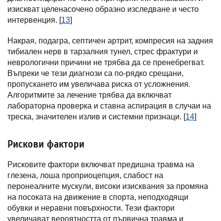
изискват целенасочено образно изследване и често
интервенция. [
13
]
Накрая, подагра, септичен артрит, компресия на задния
тибиален нерв в тарзалния тунел, стрес фрактури и
неврологични причини не трябва да се пренебрегват.
Въпреки че тези диагнози са по-рядко срещани,
пропускането им увеличава риска от усложнения.
Алгоритмите за лечение трябва да включват
лабораторна проверка и ставна аспирация в случаи на
треска, значителен излив и системни признаци. [
14
]
Рискови фактори
Рисковите фактори включват предишна травма на
глезена, лоша проприоцепция, слабост на
перонеалните мускули, високи изисквания за промяна
на посоката на движение в спорта, неподходящи
обувки и неравни повърхности. Тези фактори
увеличават вероятността от първична травма и