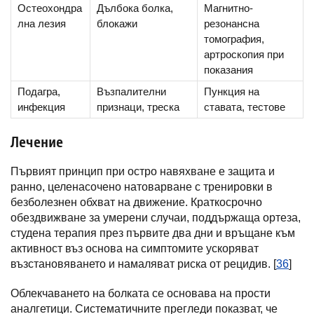
Остеохондра
Дълбока болка,
Магнитно-
лна лезия
блокажи
резонансна
томография,
артроскопия при
показания
Подагра,
Възпалителни
Пункция на
инфекция
признаци, треска
ставата, тестове
Лечение
Първият принцип при остро навяхване е защита и
ранно, целенасочено натоварване с тренировки в
безболезнен обхват на движение. Краткосрочно
обездвижване за умерени случаи, поддържаща ортеза,
студена терапия през първите два дни и връщане към
активност въз основа на симптомите ускоряват
възстановяването и намаляват риска от рецидив. [
36
]
Облекчаването на болката се основава на прости
аналгетици. Систематичните прегледи показват, че