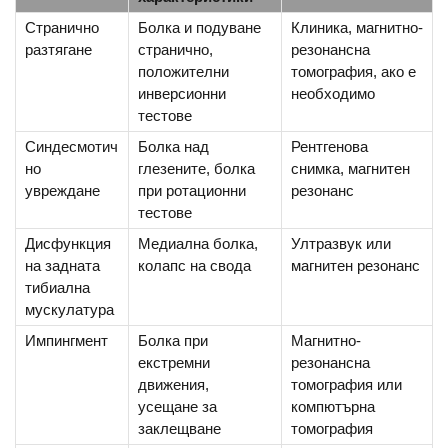
Странично
Болка и подуване
Клиника, магнитно-
разтягане
странично,
резонансна
положителни
томография, ако е
инверсионни
необходимо
тестове
Синдесмотич
Болка над
Рентгенова
но
глезените, болка
снимка, магнитен
увреждане
при ротационни
резонанс
тестове
Дисфункция
Медиална болка,
Ултразвук или
на задната
колапс на свода
магнитен резонанс
тибиална
мускулатура
Импингмент
Болка при
Магнитно-
екстремни
резонансна
движения,
томография или
усещане за
компютърна
заклещване
томография