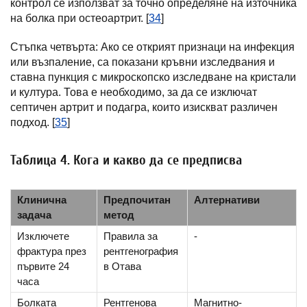
контрол се използват за точно определяне на източника
на болка при остеоартрит. [
34
]
Стъпка четвърта: Ако се открият признаци на инфекция
или възпаление, са показани кръвни изследвания и
ставна пункция с микроскопско изследване на кристали
и култура. Това е необходимо, за да се изключат
септичен артрит и подагра, които изискват различен
подход. [
35
]
Таблица 4. Кога и какво да се предписва
Клинична
Предпочитан
Алтернативи
задача
метод
Изключете
Правила за
-
фрактура през
рентгенография
първите 24
в Отава
часа
Болката
Рентгенова
Магнитно-