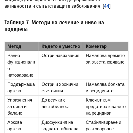
активността и съпътстващите заболявания. [
44
]
Таблица 7. Методи на лечение и ниво на
подкрепа
Метод
Където е уместно
Коментар
Ранно
Остри навяхвания
Намалява времето
функционалн
за възстановяване
о
натоварване
Поддържаща
Остри и хронични
Намалява болката
ортеза
състояния
и рецидивите
Упражнения
До всички с
Ключът към
за сила и
нестабилност
предотвратяването
баланс
на рецидиви
Аркова
Дисфункция на
Стабилизиране и
ортеза
задната тибиална
разтоварване