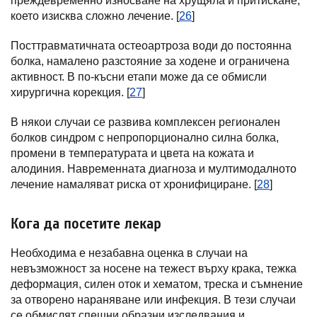
преждевременно износване на хрущяла и притискане,
което изисква сложно лечение. [
26
]
Посттравматичната остеоартроза води до постоянна
болка, намалено разстояние за ходене и ограничена
активност. В по-късни етапи може да се обмисли
хирургична корекция. [
27
]
В някои случаи се развива комплексен регионален
болков синдром с непропорционално силна болка,
промени в температурата и цвета на кожата и
алодиния. Навременната диагноза и мултимодалното
лечение намаляват риска от хронифициране. [
28
]
Кога да посетите лекар
Необходима е незабавна оценка в случаи на
невъзможност за носене на тежест върху крака, тежка
деформация, силен оток и хематом, треска и съмнение
за отворено нараняване или инфекция. В тези случаи
се обмислят спешни образни изследвания и