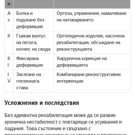
п
А
Болка и
Ортеза, упражнения, намаляване
з
подуване без
на натоварването
деформация
II
Гъвкав валгус
Ортопедични изделия, насочена
на петата,
рехабилитация, обсъждане на
колапс на свода
реконструкцията
II
Фиксирана
Хирургична корекция на
I
деформация
деформацията
I
Засягане на
Комбинирани реконструктивни
V
глезенната
интервенции
става
Усложнения и последствия
Без адекватна рехабилитация може да се развие
хронична нестабилност с повтарящи се усуквания и
падания. Това състояние е свързано с