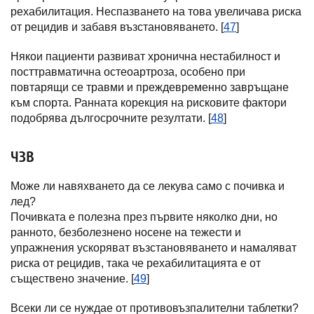
рехабилитация. Неспазването на това увеличава риска
от рецидив и забавя възстановяването. [
47
]
Някои пациенти развиват хронична нестабилност и
посттравматична остеоартроза, особено при
повтарящи се травми и преждевременно завръщане
към спорта. Ранната корекция на рисковите фактори
подобрява дългосрочните резултати. [
48
]
ЧЗВ
Може ли навяхването да се лекува само с почивка и
лед?
Почивката е полезна през първите няколко дни, но
ранното, безболезнено носене на тежести и
упражнения ускоряват възстановяването и намаляват
риска от рецидив, така че рехабилитацията е от
съществено значение. [
49
]
Всеки ли се нуждае от противовъзпалителни таблетки?