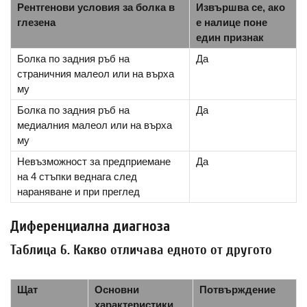
Рентгенови условия за болка в
Извършва се, ако
глезена
е налице поне
един признак
Болка по задния ръб на
Да
страничния малеол или на върха
му
Болка по задния ръб на
Да
медиалния малеол или на върха
му
Невъзможност за предприемане
Да
на 4 стъпки веднага след
нараняване и при преглед
Диференциална диагноза
Таблица 6. Какво отличава едното от другото
Щат
Основни
Потвърждение
характеристики