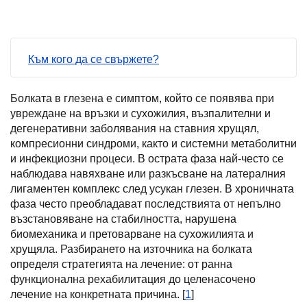
Към кого да се свържете?
Болката в глезена е симптом, който се появява при
увреждане на връзки и сухожилия, възпалителни и
дегенеративни заболявания на ставния хрущял,
компресионни синдроми, както и системни метаболитни
и инфекциозни процеси. В острата фаза най-често се
наблюдава навяхване или разкъсване на латералния
лигаментен комплекс след усукан глезен. В хроничната
фаза често преобладават последствията от непълно
възстановяване на стабилността, нарушена
биомеханика и претоварване на сухожилията и
хрущяла. Разбирането на източника на болката
определя стратегията на лечение: от ранна
функционална рехабилитация до целенасочено
лечение на конкретната причина. [
1
]