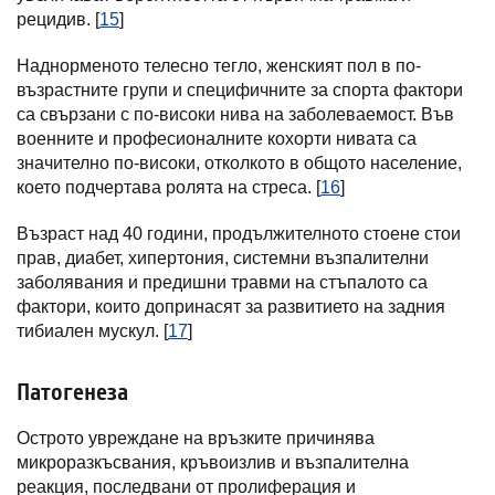
рецидив. [
15
]
Наднорменото телесно тегло, женският пол в по-
възрастните групи и специфичните за спорта фактори
са свързани с по-високи нива на заболеваемост. Във
военните и професионалните кохорти нивата са
значително по-високи, отколкото в общото население,
което подчертава ролята на стреса. [
16
]
Възраст над 40 години, продължителното стоене стои
прав, диабет, хипертония, системни възпалителни
заболявания и предишни травми на стъпалото са
фактори, които допринасят за развитието на задния
тибиален мускул. [
17
]
Патогенеза
Острото увреждане на връзките причинява
микроразкъсвания, кръвоизлив и възпалителна
реакция, последвани от пролиферация и