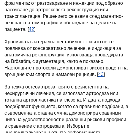
фрагмента: от разтоварване и инжекции под образно
насочване до артроскопска реконструкция или
трансплантация. Решението се взема след магнитно-
резонансна томография и обсъждане на целите на
пациента. [
42
]
Хроничната латерална нестабилност, която не се
повлиява от консервативно лечение, е индикация за
анатомична реконструкция, използваща процедурата
на Bröström, с аугментация, както е показано.
Настоящите протоколи демонстрират висок процент на
връщане към спорта и намален рецидив. [
43
]
За тежка остеоартроза, която е резистентна на
нехирургични лечения, се използват артродеза или
тотална артропластика на глезена. И двата подхода
подобряват функцията, когато са правилно подбрани, а
съвременната ставна смяна демонстрира сравними
нива на удовлетвореност и различни рискови профили
в сравнение с артродезата. Изборът е
индивидуализиран и отчита деформацията,