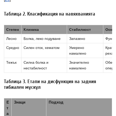
Таблица 2. Класификация на навяхванията
Степен
Клиника
Стабилност
Основ
Лесно
Болка, леко подуване
Запазено
Функц
Средно
Силен оток, хематом
Умерено
Кратк
намалено
рехаб
Тежък
Силна болка и
Значително
Обезд
нестабилност
намалено
опера
Таблица 3. Етапи на дисфункция на задния
тибиален мускул
Е
Знаци
Подход
т
а