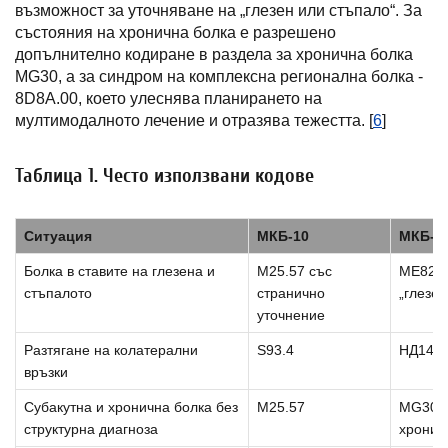
възможност за уточняване на „глезен или стъпало“. За
състояния на хронична болка е разрешено
допълнително кодиране в раздела за хронична болка
MG30, а за синдром на комплексна регионална болка -
8D8A.00, което улеснява планирането на
мултимодалното лечение и отразява тежестта. [
6
]
Таблица 1. Често използвани кодове
Ситуация
МКБ-10
МКБ-1
Болка в ставите на глезена и
M25.57 със
ME82 с
стъпалото
странично
„глезен
уточнение
Разтягане на колатерални
S93.4
НД14.7
връзки
Субакутна и хронична болка без
М25.57
MG30.0
структурна диагноза
хронич