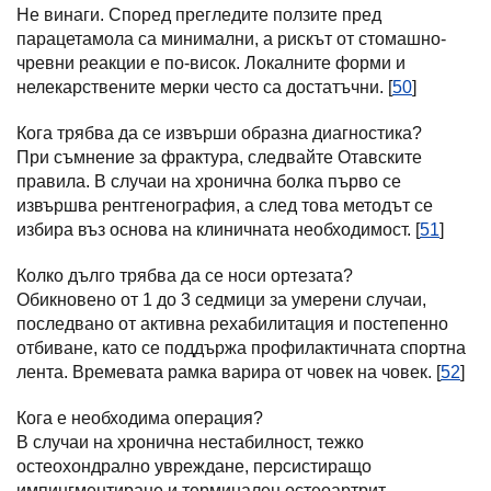
Не винаги. Според прегледите ползите пред
парацетамола са минимални, а рискът от стомашно-
чревни реакции е по-висок. Локалните форми и
нелекарствените мерки често са достатъчни. [
50
]
Кога трябва да се извърши образна диагностика?
При съмнение за фрактура, следвайте Отавските
правила. В случаи на хронична болка първо се
извършва рентгенография, а след това методът се
избира въз основа на клиничната необходимост. [
51
]
Колко дълго трябва да се носи ортезата?
Обикновено от 1 до 3 седмици за умерени случаи,
последвано от активна рехабилитация и постепенно
отбиване, като се поддържа профилактичната спортна
лента. Времевата рамка варира от човек на човек. [
52
]
Кога е необходима операция?
В случаи на хронична нестабилност, тежко
остеохондрално увреждане, персистиращо
импингментиране и терминален остеоартрит.