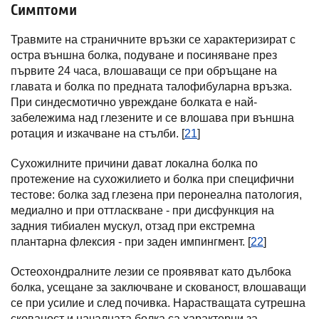
Симптоми
Травмите на страничните връзки се характеризират с
остра външна болка, подуване и посиняване през
първите 24 часа, влошаващи се при обръщане на
главата и болка по предната талофибуларна връзка.
При синдесмотично увреждане болката е най-
забележима над глезените и се влошава при външна
ротация и изкачване на стълби. [
21
]
Сухожилните причини дават локална болка по
протежение на сухожилието и болка при специфични
тестове: болка зад глезена при перонеална патология,
медиално и при оттласкване - при дисфункция на
задния тибиален мускул, отзад при екстремна
плантарна флексия - при заден импингмент. [
22
]
Остеохондралните лезии се проявяват като дълбока
болка, усещане за заключване и скованост, влошаващи
се при усилие и след почивка. Нарастващата сутрешна
скованост и началната болка са характерни за