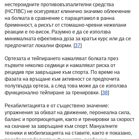
нестероидните противовъзпалителни средства
(НСПВС) не осигуряват клинично значимо облекчение
на болката в сравнение с парацетамол в ранна
бременност, а рискът от стомашно-чревни нежелани
реакции е по-висок. Разумно е да се използва
минималната ефективна доза за кратък курс или да се
предпочитат локални форми. [
37
]
Ортезата и тейпирането намаляват болката през
първите няколко седмици и намаляват риска от
рецидив при завръщане към спорта. По време на
фазата на връщане към активност се предпочита
полутвърда ортеза, а след това може да се използва
функционално тейпиране за тренировки. [
38
]
Рехабилитацията е от съществено значение:
упражнения за обхват на движение, перонеална сила,
баланс и проприоцепция, както и тренировки за скорост
на скачане за завръщане към спорт. Мануалните
техники и мобилизацията на ставите, както е показано,