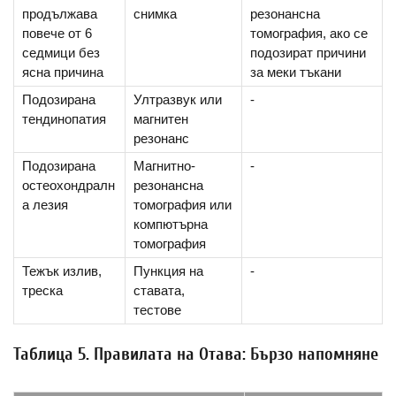
продължава
снимка
резонансна
повече от 6
томография, ако се
седмици без
подозират причини
ясна причина
за меки тъкани
Подозирана
Ултразвук или
-
тендинопатия
магнитен
резонанс
Подозирана
Магнитно-
-
остеохондралн
резонансна
а лезия
томография или
компютърна
томография
Тежък излив,
Пункция на
-
треска
ставата,
тестове
Таблица 5. Правилата на Отава: Бързо напомняне