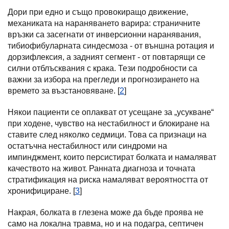
Дори при едно и също провокиращо движение,
механиката на нараняването варира: страничните
връзки са засегнати от инверсионни наранявания,
тибиофибуларната синдесмоза - от външна ротация и
дорзифлексия, а задният сегмент - от повтарящи се
силни отблъсквания с крака. Тези подробности са
важни за избора на прегледи и прогнозирането на
времето за възстановяване. [
2
]
Някои пациенти се оплакват от усещане за „усукване“
при ходене, чувство на нестабилност и блокиране на
ставите след няколко седмици. Това са признаци на
остатъчна нестабилност или синдроми на
импинджмент, които персистират болката и намаляват
качеството на живот. Ранната диагноза и точната
стратификация на риска намаляват вероятността от
хронифициране. [
3
]
Накрая, болката в глезена може да бъде проява не
само на локална травма, но и на подагра, септичен