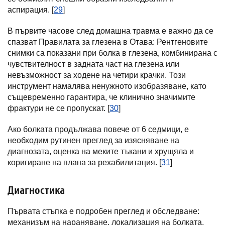
аспирация. [
29
]
В първите часове след домашна травма е важно да се
спазват Правилата за глезена в Отава: Рентгеновите
снимки са показани при болка в глезена, комбинирана с
чувствителност в задната част на глезена или
невъзможност за ходене на четири крачки. Този
инструмент намалява ненужното изобразяване, като
същевременно гарантира, че клинично значимите
фрактури не се пропускат. [
30
]
Ако болката продължава повече от 6 седмици, е
необходим рутинен преглед за изясняване на
диагнозата, оценка на меките тъкани и хрущяла и
коригиране на плана за рехабилитация. [
31
]
Диагностика
Първата стъпка е подробен преглед и обследване:
механизъм на нараняване, локализация на болката,