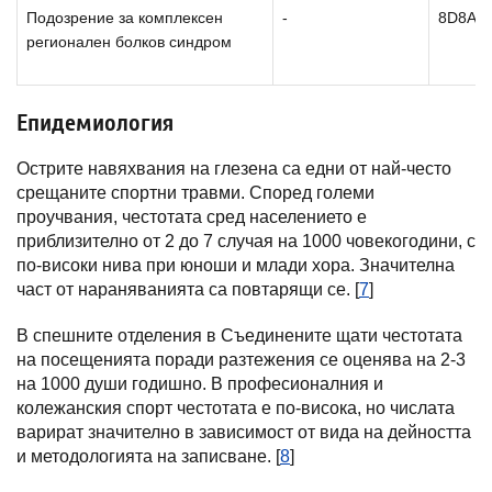
Подозрение за комплексен
-
8D8A.0
регионален болков синдром
Епидемиология
Острите навяхвания на глезена са едни от най-често
срещаните спортни травми. Според големи
проучвания, честотата сред населението е
приблизително от 2 до 7 случая на 1000 човекогодини, с
по-високи нива при юноши и млади хора. Значителна
част от нараняванията са повтарящи се. [
7
]
В спешните отделения в Съединените щати честотата
на посещенията поради разтежения се оценява на 2-3
на 1000 души годишно. В професионалния и
колежанския спорт честотата е по-висока, но числата
варират значително в зависимост от вида на дейността
и методологията на записване. [
8
]