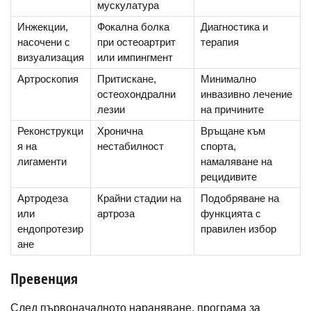
мускулатура
Инжекции,
Фокална болка
Диагностика и
насочени с
при остеоартрит
терапия
визуализация
или импингмент
Артроскопия
Притискане,
Минимално
остеохондрални
инвазивно лечение
лезии
на причините
Реконструкци
Хронична
Връщане към
я на
нестабилност
спорта,
лигаменти
намаляване на
рецидивите
Артродеза
Крайни стадии на
Подобряване на
или
артроза
функцията с
ендопротезир
правилен избор
ане
Превенция
След първоначалното нараняване, програма за