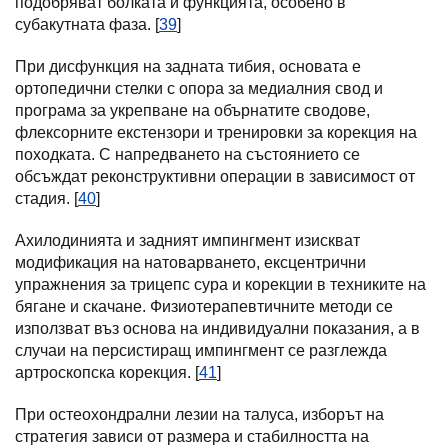
подобряват болката и функцията, особено в
субакутната фаза. [
39
]
При дисфункция на задната тибия, основата е
ортопедични стелки с опора за медиалния свод и
програма за укрепване на обърнатите сводове,
флексорните екстензори и тренировки за корекция на
походката. С напредването на състоянието се
обсъждат реконструктивни операции в зависимост от
стадия. [
40
]
Ахилодинията и задният импингмент изискват
модификация на натоварването, ексцентрични
упражнения за трицепс сура и корекции в техниките на
бягане и скачане. Физиотерапевтичните методи се
използват въз основа на индивидуални показания, а в
случаи на персистиращ импингмент се разглежда
артроскопска корекция. [
41
]
При остеохондрални лезии на талуса, изборът на
стратегия зависи от размера и стабилността на