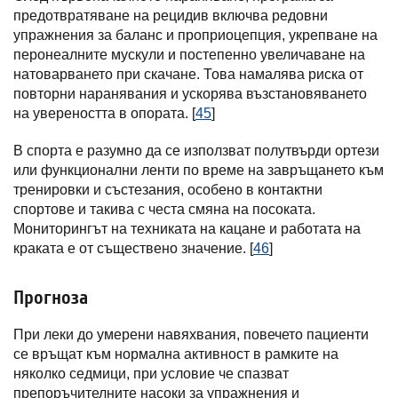
предотвратяване на рецидив включва редовни
упражнения за баланс и проприоцепция, укрепване на
перонеалните мускули и постепенно увеличаване на
натоварването при скачане. Това намалява риска от
повторни наранявания и ускорява възстановяването
на увереността в опората. [
45
]
В спорта е разумно да се използват полутвърди ортези
или функционални ленти по време на завръщането към
тренировки и състезания, особено в контактни
спортове и такива с честа смяна на посоката.
Мониторингът на техниката на кацане и работата на
краката е от съществено значение. [
46
]
Прогноза
При леки до умерени навяхвания, повечето пациенти
се връщат към нормална активност в рамките на
няколко седмици, при условие че спазват
препоръчителните насоки за упражнения и