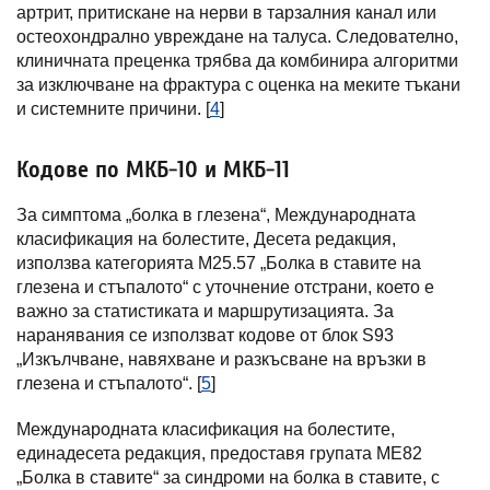
артрит, притискане на нерви в тарзалния канал или
остеохондрално увреждане на талуса. Следователно,
клиничната преценка трябва да комбинира алгоритми
за изключване на фрактура с оценка на меките тъкани
и системните причини. [
4
]
Кодове по МКБ-10 и МКБ-11
За симптома „болка в глезена“, Международната
класификация на болестите, Десета редакция,
използва категорията M25.57 „Болка в ставите на
глезена и стъпалото“ с уточнение отстрани, което е
важно за статистиката и маршрутизацията. За
наранявания се използват кодове от блок S93
„Изкълчване, навяхване и разкъсване на връзки в
глезена и стъпалото“. [
5
]
Международната класификация на болестите,
единадесета редакция, предоставя групата ME82
„Болка в ставите“ за синдроми на болка в ставите, с