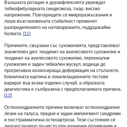
Външната ротация и дорзифлексията увреждат
тибиофибуларната синдесмоза, т.нар. високо
напрежение. Повтарящите се микроразкъсвания и
лошо възстановената стабилност променят
разпределението на натоварването, поддържайки
болката. [
11
]
Причините, свързани със сухожилията, представляват
значителен дял: тендинит на ахилесовото сухожилие и
тендинит на ахилесовото сухожилие, перонеални
сухожилия и заден тибиален мускул, водещи до
прогресивна колапсираща деформация на стъпалото.
Клиничната картина и локализационните тестове
варират във всеки отделен случай, а образната
диагностика е съобразена с предполагаемата причина.
[
12
]
Остеохондралните причини включват остеохондрални
лезии на талуса, предни и задни импингмент синдроми
и посттравматична остеоартроза. Тези състояния се
диагностицират по-често при хронични оплаквания и