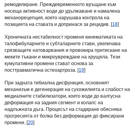
ремоделиране. Преждевременното връщане към
носеща активност води до удължаване и намалена
механорецепция, което нарушава контрола на
позицията на ставата и допринася за рецидив. [
18
]
Хроничната нестабилност променя кинематиката на
талофибуларните и субталарните стави, увеличава
срязващите натоварвания и провокира притискане на
меките тъкани и микроувреждане на хрущяла. Тези
кумулативни промени стават основа за
посттравматична остеоартроза. [
19
]
При задната тибиална дисфункция, основният
механизъм е дегенерация на сухожилията и слабост на
медиалните стабилизатори, което води до валгусна
деформация на задния сегмент и колапс на
надлъжната дъга. Процесът на стадиране обяснява
прогресията от болка без деформация до фиксирани
промени. [
20
]