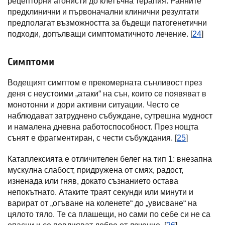
рецепторни агонисти до клетъчна терапия. Ранните
предклинични и първоначални клинични резултати
предполагат възможността за бъдещи патогенетични
подходи, допълващи симптоматичното лечение. [
24
]
Симптоми
Водещият симптом е прекомерната сънливост през
деня с неустоими „атаки“ на сън, които се появяват в
монотонни и дори активни ситуации. Често се
наблюдават затруднено събуждане, сутрешна мудност
и намалена дневна работоспособност. През нощта
сънят е фрагментиран, с чести събуждания. [
25
]
Катаплексията е отличителен белег на тип 1: внезапна
мускулна слабост, придружена от смях, радост,
изненада или гняв, докато съзнанието остава
непокътнато. Атаките траят секунди или минути и
варират от „огъване на коленете“ до „увисване“ на
цялото тяло. Те са плашещи, но сами по себе си не са