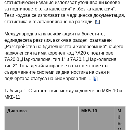
статистически издания използват уточняващи кодове
за подтиповете „с катаплексия“ и „без катаплексия“.
Тези кодове се използват за медицинска документация,
статистика и възстановяване на разходи. [
5
]
Международната класификация на болестите,
единадесета ревизия, включва раздел, озаглавен
„Разстройства на бдителността и хиперсомния“, където
нарколепсията има коренен код 7A20 с подтипове
7A20.0 „Нарколепсия, тип 1“ и 7A20.1 „Нарколепсия,
тип 2“. Това детайлизиране е в съответствие със
съвременните системи за диагностика на съня и
подчертава статуса на биомаркер тип 1. [
6
]
Таблица 1. Съответствие между кодовете по МКБ-10 и
МКБ-11
Диагноза
МКБ-10
М
К
Б-
11