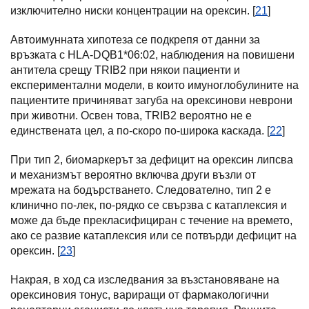
изключително ниски концентрации на орексин. [
21
]
Автоимунната хипотеза се подкрепя от данни за
връзката с HLA-DQB1*06:02, наблюдения на повишени
антитела срещу TRIB2 при някои пациенти и
експериментални модели, в които имуноглобулините на
пациентите причиняват загуба на орексинови неврони
при животни. Освен това, TRIB2 вероятно не е
единствената цел, а по-скоро по-широка каскада. [
22
]
При тип 2, биомаркерът за дефицит на орексин липсва
и механизмът вероятно включва други възли от
мрежата на бодърстването. Следователно, тип 2 е
клинично по-лек, по-рядко се свързва с катаплексия и
може да бъде прекласифициран с течение на времето,
ако се развие катаплексия или се потвърди дефицит на
орексин. [
23
]
Накрая, в ход са изследвания за възстановяване на
орексиновия тонус, вариращи от фармакологични