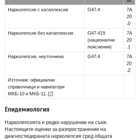
Нарколепсия с катаплексия
G47.4
7A
20
.0
Нарколепсия без катаплексия
G47.419
7А
(национални
20
пояснения)
.1
Нарколепсия, неуточнена
G47.4
7A
20
.Z
Източник: официални
справочници и навигатори
МКБ-10 и МКБ-11. [
7
]
Епидемиология
Нарколепсията е рядко нарушение на съня.
Настоящите оценки за разпространение на
диагностицираната нарколепсия сред общата