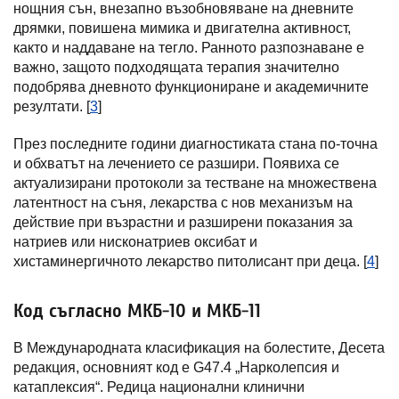
нощния сън, внезапно възобновяване на дневните
дрямки, повишена мимика и двигателна активност,
както и наддаване на тегло. Ранното разпознаване е
важно, защото подходящата терапия значително
подобрява дневното функциониране и академичните
резултати. [
3
]
През последните години диагностиката стана по-точна
и обхватът на лечението се разшири. Появиха се
актуализирани протоколи за тестване на множествена
латентност на съня, лекарства с нов механизъм на
действие при възрастни и разширени показания за
натриев или нисконатриев оксибат и
хистаминергичното лекарство питолисант при деца. [
4
]
Код съгласно МКБ-10 и МКБ-11
В Международната класификация на болестите, Десета
редакция, основният код е G47.4 „Нарколепсия и
катаплексия“. Редица национални клинични