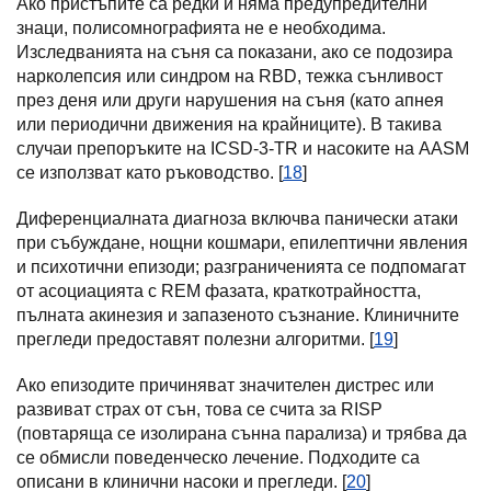
Ако пристъпите са редки и няма предупредителни
знаци, полисомнографията не е необходима.
Изследванията на съня са показани, ако се подозира
нарколепсия или синдром на RBD, тежка сънливост
през деня или други нарушения на съня (като апнея
или периодични движения на крайниците). В такива
случаи препоръките на ICSD-3-TR и насоките на AASM
се използват като ръководство. [
18
]
Диференциалната диагноза включва панически атаки
при събуждане, нощни кошмари, епилептични явления
и психотични епизоди; разграниченията се подпомагат
от асоциацията с REM фазата, краткотрайността,
пълната акинезия и запазеното съзнание. Клиничните
прегледи предоставят полезни алгоритми. [
19
]
Ако епизодите причиняват значителен дистрес или
развиват страх от сън, това се счита за RISP
(повтаряща се изолирана сънна парализа) и трябва да
се обмисли поведенческо лечение. Подходите са
описани в клинични насоки и прегледи. [
20
]