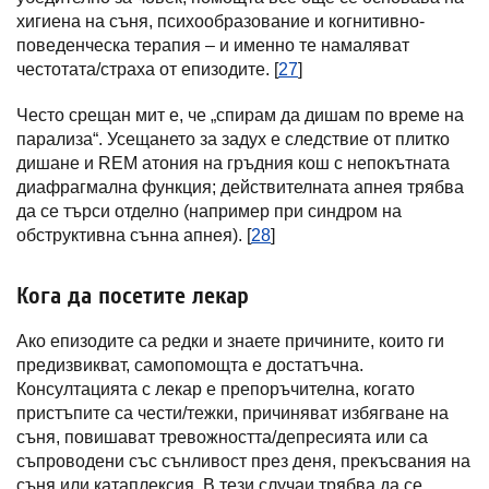
хигиена на съня, психообразование и когнитивно-
поведенческа терапия – и именно те намаляват
честотата/страха от епизодите. [
27
]
Често срещан мит е, че „спирам да дишам по време на
парализа“. Усещането за задух е следствие от плитко
дишане и REM атония на гръдния кош с непокътната
диафрагмална функция; действителната апнея трябва
да се търси отделно (например при синдром на
обструктивна сънна апнея). [
28
]
Кога да посетите лекар
Ако епизодите са редки и знаете причините, които ги
предизвикват, самопомощта е достатъчна.
Консултацията с лекар е препоръчителна, когато
пристъпите са чести/тежки, причиняват избягване на
съня, повишават тревожността/депресията или са
съпроводени със сънливост през деня, прекъсвания на
съня или катаплексия. В тези случаи трябва да се