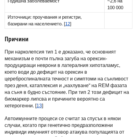
Годишна заболеваемост
~2,6 на
100 000
Източници: проучвания и регистри,
базирани на населението. [
12
]
Причини
При нарколепсия тип 1 е доказано, че основният
механизъм е почти пълна загуба на орексин-
продуциращи неврони в латералния хипоталамус,
което води до дефицит на орексин в
цереброспиналната течност и симптоми на сънливост
през деня, катаплексия и „нахлуване“ на REM фазата
на съня в будно състояние. При тип 2 този дефицит на
биомаркер липсва и причините вероятно са
хетерогенни. [
13
]
Автоимунните процеси се считат за спусък в някои
случаи, когато при генетично предразположени
индивиди имунният отговор атакува популацията от