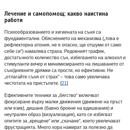
Лечение и самопомощ: какво наистина
работи
Психообразованието и хигиената на съня са
фундаментални. Обяснението на механизма („това е
рефлекторна атония, не е опасно, ще отшуми от само
себе си“) намалява страха. Редовният график,
достатъчното количество сън, избягването на алкохол и
стимуланти вечер и минимизирането на лишаването от
сън/дневните дрямки са прости, но ефективни. Не
„отлагайте съня от страх“ – това само увеличава
честотата на пристъпите. [
21
]
Ефективните техники за „бягство“ включват
фокусиране върху малки движения (движене на пръст
или език), дишане (бавно броене на вдишвания) и
неутрален образ (визуализация), като се избягват
опитите за „крещене“ или „скачане“, които увеличават
фрустрацията. Много хора намират за полезно да