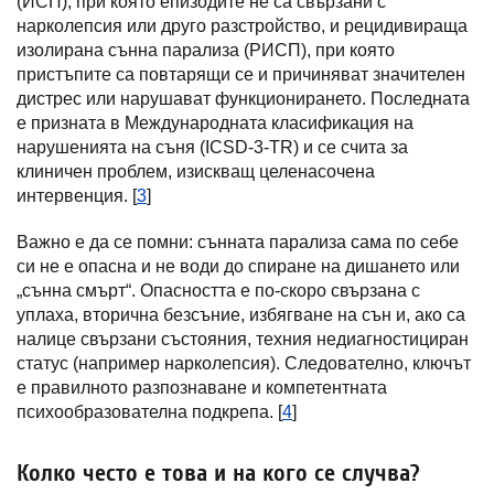
(ИСП), при която епизодите не са свързани с
нарколепсия или друго разстройство, и рецидивираща
изолирана сънна парализа (РИСП), при която
пристъпите са повтарящи се и причиняват значителен
дистрес или нарушават функционирането. Последната
е призната в Международната класификация на
нарушенията на съня (ICSD-3-TR) и се счита за
клиничен проблем, изискващ целенасочена
интервенция. [
3
]
Важно е да се помни: сънната парализа сама по себе
си не е опасна и не води до спиране на дишането или
„сънна смърт“. Опасността е по-скоро свързана с
уплаха, вторична безсъние, избягване на сън и, ако са
налице свързани състояния, техния недиагностициран
статус (например нарколепсия). Следователно, ключът
е правилното разпознаване и компетентната
психообразователна подкрепа. [
4
]
Колко често е това и на кого се случва?