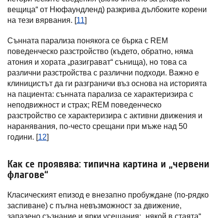
вещица“ от Нюфаундленд) разкрива дълбоките корени
на тези вярвания. [
11
]
Сънната парализа понякога се бърка с REM
поведенческо разстройство (където, обратно, няма
атония и хората „разиграват“ сънища), но това са
различни разстройства с различни подходи. Важно е
клиницистът да ги разграничи въз основа на историята
на пациента: сънната парализа се характеризира с
неподвижност и страх; REM поведенческо
разстройство се характеризира с активни движения и
наранявания, по-често срещани при мъже над 50
години. [
12
]
Как се проявява: типична картина и „червени
флагове“
Класическият епизод е внезапно пробуждане (по-рядко
заспиване) с пълна невъзможност за движение,
запазено съзнание и ярки усещания: „някой в стаята“,