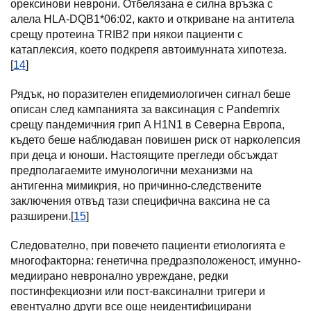
орексинови неврони. Отбелязана е силна връзка с
алела HLA-DQB1*06:02, както и откриване на антитела
срещу протеина TRIB2 при някои пациенти с
катаплексия, което подкрепя автоимунната хипотеза.
[
14
]
Рядък, но поразителен епидемиологичен сигнал беше
описан след кампанията за ваксинация с Pandemrix
срещу пандемичния грип A H1N1 в Северна Европа,
където беше наблюдаван повишен риск от нарколепсия
при деца и юноши. Настоящите прегледи обсъждат
предполагаемите имунологични механизми на
антигенна мимикрия, но причинно-следствените
заключения отвъд тази специфична ваксина не са
разширени.[
15
]
Следователно, при повечето пациенти етиологията е
многофакторна: генетична предразположеност, имунно-
медиирано невронално увреждане, редки
постинфекциозни или пост-ваксинални тригери и
евентуално други все още неидентифицирани