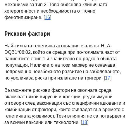
механизми за тип 2. Това обяснява клиничната
хетерогенност и необходимостта от точно
фенотипизиране. [
16
]
Рискови фактори
Най-силната генетична асоциация е алелът HLA-
DQB1*06:02, който се среща при по-голямата част от
пациентите с тип 1 и значително по-рядко в общата
популация. Наличието на този маркер не означава
непременно неизбежното развитие на заболяването,
но увеличава риска при излагане на тригери. [
17
]
Възможните рискови фактори на околната среда
включват някои вирусни инфекции, редки имунни
отговори след ваксинация със специфични адюванти и
комбинации от фактори, които съвпадат във времето с
генетичната уязвимост. Тези влияния не са потвърдени
за всички ваксини или технологии. [
18
]