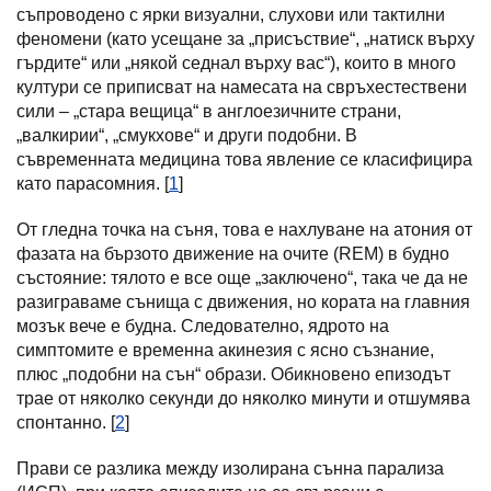
съпроводено с ярки визуални, слухови или тактилни
феномени (като усещане за „присъствие“, „натиск върху
гърдите“ или „някой седнал върху вас“), които в много
култури се приписват на намесата на свръхестествени
сили – „стара вещица“ в англоезичните страни,
„валкирии“, „смукхове“ и други подобни. В
съвременната медицина това явление се класифицира
като парасомния. [
1
]
От гледна точка на съня, това е нахлуване на атония от
фазата на бързото движение на очите (REM) в будно
състояние: тялото е все още „заключено“, така че да не
разиграваме сънища с движения, но кората на главния
мозък вече е будна. Следователно, ядрото на
симптомите е временна акинезия с ясно съзнание,
плюс „подобни на сън“ образи. Обикновено епизодът
трае от няколко секунди до няколко минути и отшумява
спонтанно. [
2
]
Прави се разлика между изолирана сънна парализа