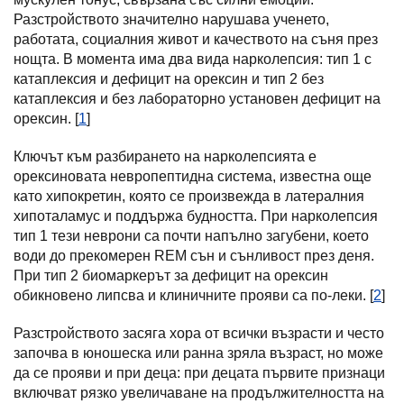
Разстройството значително нарушава ученето,
работата, социалния живот и качеството на съня през
нощта. В момента има два вида нарколепсия: тип 1 с
катаплексия и дефицит на орексин и тип 2 без
катаплексия и без лабораторно установен дефицит на
орексин. [
1
]
Ключът към разбирането на нарколепсията е
орексиновата невропептидна система, известна още
като хипокретин, която се произвежда в латералния
хипоталамус и поддържа будността. При нарколепсия
тип 1 тези неврони са почти напълно загубени, което
води до прекомерен REM сън и сънливост през деня.
При тип 2 биомаркерът за дефицит на орексин
обикновено липсва и клиничните прояви са по-леки. [
2
]
Разстройството засяга хора от всички възрасти и често
започва в юношеска или ранна зряла възраст, но може
да се прояви и при деца: при децата първите признаци
включват рязко увеличаване на продължителността на