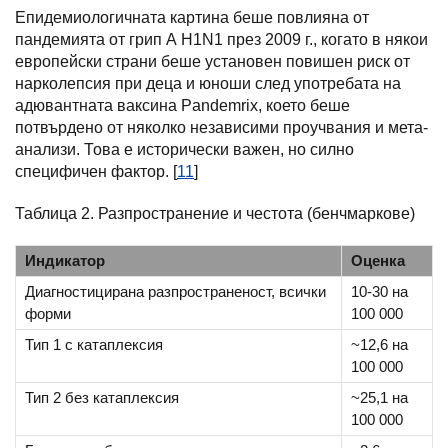
Епидемиологичната картина беше повлияна от
пандемията от грип А H1N1 през 2009 г., когато в някои
европейски страни беше установен повишен риск от
нарколепсия при деца и юноши след употребата на
адювантната ваксина Pandemrix, което беше
потвърдено от няколко независими проучвания и мета-
анализи. Това е исторически важен, но силно
специфичен фактор. [
11
]
Таблица 2. Разпространение и честота (бенчмаркове)
Индикатор
Оценка
Диагностицирана разпространеност, всички
10-30 на
форми
100 000
Тип 1 с катаплексия
~12,6 на
100 000
Тип 2 без катаплексия
~25,1 на
100 000