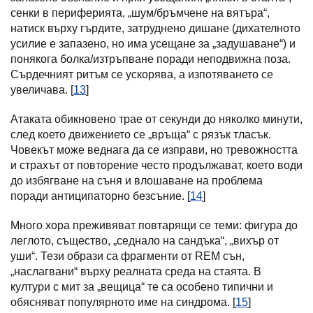
сенки в периферията, „шум/бръмчене на вятъра“,
натиск върху гърдите, затруднено дишане (дихателното
усилие е запазено, но има усещане за „задушаване“) и
понякога болка/изтръпване поради неподвижна поза.
Сърдечният ритъм се ускорява, а изпотяването се
увеличава. [
13
]
Атаката обикновено трае от секунди до няколко минути,
след което движението се „връща“ с рязък тласък.
Човекът може веднага да се изправи, но тревожността
и страхът от повторение често продължават, което води
до избягване на съня и влошаване на проблема
поради антиципаторно безсъние. [
14
]
Много хора преживяват повтарящи се теми: фигура до
леглото, същество, „седнало на сандъка“, „вихър от
уши“. Тези образи са фрагменти от REM сън,
„наслагвани“ върху реалната среда на стаята. В
култури с мит за „вещица“ те са особено типични и
обясняват популярното име на синдрома. [
15
]