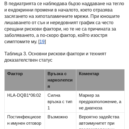
В педиатрията се наблюдава бързо наддаване на тегло
и ендокринни промени в началото, което отразява
засягането на хипоталамичните мрежи. При юношите
лишаването от сън и нередовният график са често
срещани рискови фактори, но те не са причината за
заболяването, а по-скоро фактор, който изостря
симптомите му. [
19
]
Таблица 3. Основни рискови фактори и техният
доказателствен статус
Фактор
Връзка с
Коментар
нарколепси
я
HLA-DQB1*06:02
Силна
Маркер за
връзка с тип
предразположение, а
1
не диагноза
Постинфекциозе
Възможно
Вероятно задейства
н имунен отговор
автоимунитет при