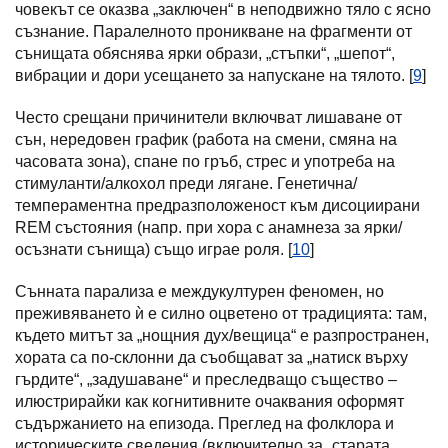
човекът се оказва „заключен“ в неподвижно тяло с ясно
съзнание. Паралелното проникване на фрагменти от
сънищата обяснява ярки образи, „стъпки“, „шепот“,
вибрации и дори усещането за напускане на тялото. [
9
]
Често срещани причинители включват лишаване от
сън, нередовен график (работа на смени, смяна на
часовата зона), спане по гръб, стрес и употреба на
стимуланти/алкохол преди лягане. Генетична/
темпераментна предразположеност към дисоциирани
REM състояния (напр. при хора с анамнеза за ярки/
осъзнати сънища) също играе роля. [
10
]
Сънната парализа е междукултурен феномен, но
преживяването ѝ е силно оцветено от традицията: там,
където митът за „нощния дух/вещица“ е разпространен,
хората са по-склонни да съобщават за „натиск върху
гърдите“, „задушаване“ и преследващо същество –
илюстрирайки как когнитивните очаквания оформят
съдържанието на епизода. Преглед на фолклора и
историческите сведения (включително за „старата