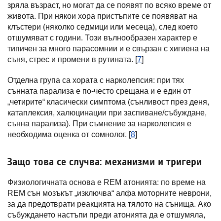
зряла възраст, но могат да се появят по всяко време от
живота. При някои хора пристъпите се появяват на
клъстери (няколко седмици или месеца), след което
отшумяват с години. Този вълнообразен характер е
типичен за много парасомнии и е свързан с хигиена на
съня, стрес и промени в рутината. [
7
]
Отделна група са хората с нарколепсия: при тях
сънната парализа е по-често срещана и е един от
„четирите“ класически симптома (сънливост през деня,
катаплексия, халюцинации при заспиване/събуждане,
сънна парализа). При съмнение за нарколепсия е
необходима оценка от сомнолог. [
8
]
Защо това се случва: механизми и тригери
Физиологичната основа е REM атонията: по време на
REM сън мозъкът „изключва“ алфа моторните неврони,
за да предотврати реакцията на тялото на сънища. Ако
събуждането настъпи преди атонията да е отшумяла,