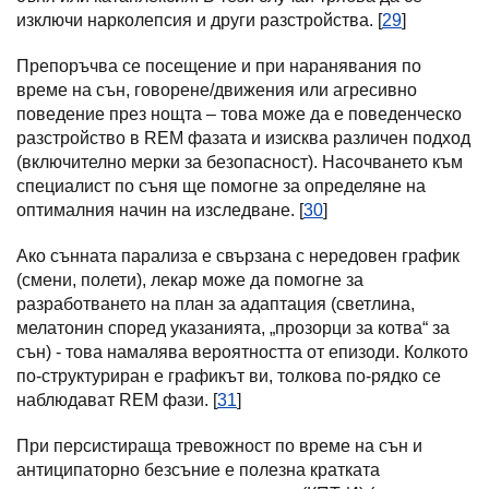
изключи нарколепсия и други разстройства. [
29
]
Препоръчва се посещение и при наранявания по
време на сън, говорене/движения или агресивно
поведение през нощта – това може да е поведенческо
разстройство в REM фазата и изисква различен подход
(включително мерки за безопасност). Насочването към
специалист по съня ще помогне за определяне на
оптималния начин на изследване. [
30
]
Ако сънната парализа е свързана с нередовен график
(смени, полети), лекар може да помогне за
разработването на план за адаптация (светлина,
мелатонин според указанията, „прозорци за котва“ за
сън) - това намалява вероятността от епизоди. Колкото
по-структуриран е графикът ви, толкова по-рядко се
наблюдават REM фази. [
31
]
При персистираща тревожност по време на сън и
антиципаторно безсъние е полезна кратката