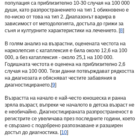
популация са приблизително 10-30 случая на 100 000
души, като разпространението на тип 1 обикновено е
по-ниско от това на тип 2. Диапазонът варира в
зависимост от методологията, достъпа до грижи за
съня и културните характеристики на лечението. [
8
]
В голям анализ на възрастни, оценената честота на
нарколепсия с катаплексия е била около 12,6 на 100
000, а без катаплексия - около 25,1 на 100 000.
Годишната честота е оценена на приблизително 2,6
случая на 100 000. Тези данни потвърждават рядкостта
на диагнозата и обясняват честите забавяния в
диагностицирането.[
9
]
Възрастта на начало е най-често юношеска и ранна
зряла възраст, въпреки че началото в детска възраст не
е необичайно. Диагностицираната разпространеност в
регистрите се увеличава през последните години, което
е свързано с подобрено разпознаване и разширен
достъп до диагностика. [
10
]