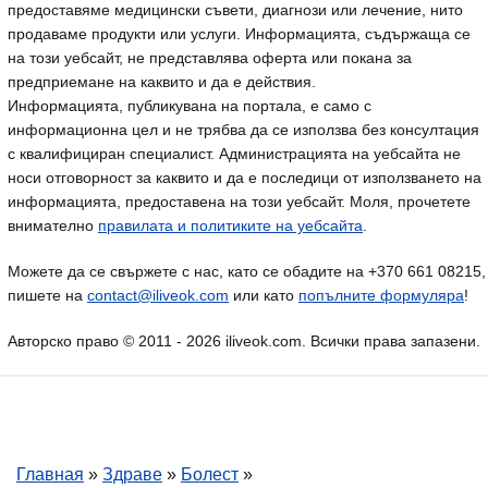
предоставяме медицински съвети, диагнози или лечение, нито
продаваме продукти или услуги. Информацията, съдържаща се
на този уебсайт, не представлява оферта или покана за
предприемане на каквито и да е действия.
Информацията, публикувана на портала, е само с
информационна цел и не трябва да се използва без консултация
с квалифициран специалист. Администрацията на уебсайта не
носи отговорност за каквито и да е последици от използването на
информацията, предоставена на този уебсайт. Моля, прочетете
внимателно
правилата и политиките на уебсайта
.
Можете да се свържете с нас, като се обадите на +370 661 08215,
пишете на
contact@iliveok.com
или като
попълните формуляра
!
Авторско право © 2011 - 2026 iliveok.com. Всички права запазени.
Главная
»
Здраве
»
Болест
»