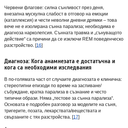
Червени флагове: силна сънливост през деня,
внезапна мускулна слабост в отговор на емоции
(катаплексия) и чести неволни дневни дрямки – това
вече не е изолирана сънна парализа; необходима е
диагноза нарколепсия. Сънната травма и „сънуващото
действие“ са причини да се изключи REM поведенческо
разстройство. [
16
]
Диагноза: Кога анамнезата е достатъчна и
кога са необходими изследвания
В по-голямата част от случаите диагнозата е клинична:
стереотипни епизоди по време на заспиване/
събуждане, кратка парализа в съзнание и често
типични образи. Няма „тестове за сънна парализа“.
Основата е подробен разговор за моделите на съня,
тригерите, позата, лекарствата/веществата и
свързаните с тях разстройства. [
17
]