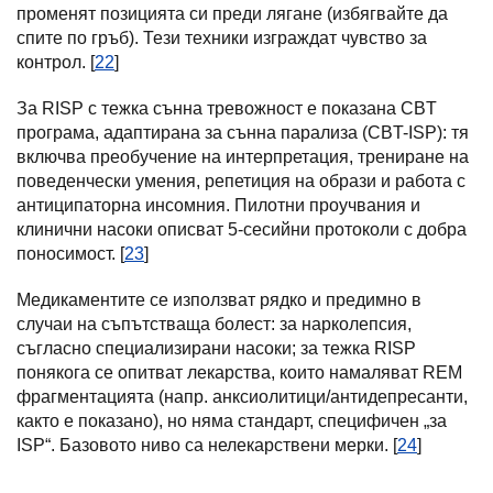
променят позицията си преди лягане (избягвайте да
спите по гръб). Тези техники изграждат чувство за
контрол. [
22
]
За RISP с тежка сънна тревожност е показана CBT
програма, адаптирана за сънна парализа (CBT-ISP): тя
включва преобучение на интерпретация, трениране на
поведенчески умения, репетиция на образи и работа с
антиципаторна инсомния. Пилотни проучвания и
клинични насоки описват 5-сесийни протоколи с добра
поносимост. [
23
]
Медикаментите се използват рядко и предимно в
случаи на съпътстваща болест: за нарколепсия,
съгласно специализирани насоки; за тежка RISP
понякога се опитват лекарства, които намаляват REM
фрагментацията (напр. анксиолитици/антидепресанти,
както е показано), но няма стандарт, специфичен „за
ISP“. Базовото ниво са нелекарствени мерки. [
24
]