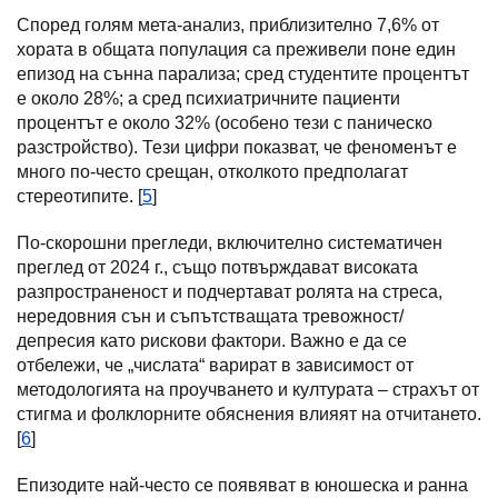
Според голям мета-анализ, приблизително 7,6% от
хората в общата популация са преживели поне един
епизод на сънна парализа; сред студентите процентът
е около 28%; а сред психиатричните пациенти
процентът е около 32% (особено тези с паническо
разстройство). Тези цифри показват, че феноменът е
много по-често срещан, отколкото предполагат
стереотипите. [
5
]
По-скорошни прегледи, включително систематичен
преглед от 2024 г., също потвърждават високата
разпространеност и подчертават ролята на стреса,
нередовния сън и съпътстващата тревожност/
депресия като рискови фактори. Важно е да се
отбележи, че „числата“ варират в зависимост от
методологията на проучването и културата – страхът от
стигма и фолклорните обяснения влияят на отчитането.
[
6
]
Епизодите най-често се появяват в юношеска и ранна