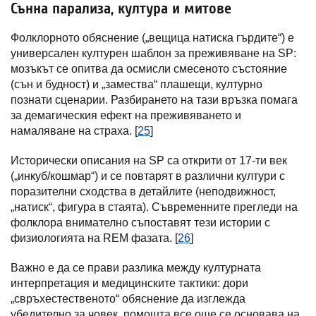
Сънна парализа, култура и митове
Фолклорното обяснение („вещица натиска гърдите“) е
универсален културен шаблон за преживяване на SP:
мозъкът се опитва да осмисли смесеното състояние
(сън и будност) и „замества“ плашещи, културно
познати сценарии. Разбирането на тази връзка помага
за демагическия ефект на преживяването и
намаляване на страха. [
25
]
Исторически описания на SP са открити от 17-ти век
(„инкуб/кошмар“) и се повтарят в различни култури с
поразителни сходства в детайлите (неподвижност,
„натиск“, фигура в стаята). Съвременните прегледи на
фолклора внимателно съпоставят тези истории с
физиологията на REM фазата. [
26
]
Важно е да се прави разлика между културната
интерпретация и медицинските тактики: дори
„свръхестественото“ обяснение да изглежда
убедително за човек, помощта все още се основава на