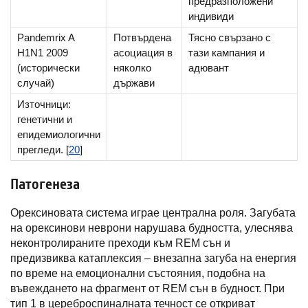
предразположени
индивиди
Pandemrix A
Потвърдена
Тясно свързано с
H1N1 2009
асоциация в
тази кампания и
(исторически
няколко
адювант
случай)
държави
Източници:
генетични и
епидемиологични
прегледи. [
20
]
Патогенеза
Орексиновата система играе централна роля. Загубата
на орексинови неврони нарушава будността, улеснява
неконтролираните преходи към REM сън и
предизвиква катаплексия – внезапна загуба на енергия
по време на емоционални състояния, подобна на
въвеждането на фрагмент от REM сън в будност. При
тип 1 в цереброспиналната течност се откриват