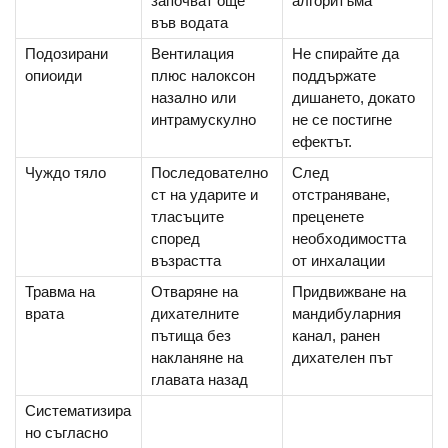
започват още
алгоритъма
във водата
Подозирани
Вентилация
Не спирайте да
опиоиди
плюс налоксон
поддържате
назално или
дишането, докато
интрамускулно
не се постигне
ефектът.
Чуждо тяло
Последователно
След
ст на ударите и
отстраняване,
тласъците
преценете
според
необходимостта
възрастта
от инхалации
Травма на
Отваряне на
Придвижване на
врата
дихателните
мандибуларния
пътища без
канал, ранен
накланяне на
дихателен път
главата назад
Систематизира
но съгласно