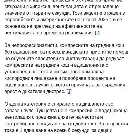
свързани с хипоксия, вентилацията е от решаващо
значение от първите секунди. Този акцент е отразен в
европейските и американските насоки от 2025 г. и се
основава на прегледи на ефективността на
вентилацията по време на реанимация. [
2
]
За непрофесионалисти, компресиите на гръдния кош
без вдишвания са приемливи, докато пристигне помощ,
но обучените спасители са инструктирани да редуват
компресиите на гръдния кош и вдишванията с
установена честота и ритъм. Това намалява
кислородния лишаване и подобрява процента на
оцеляване в случаите, когато причината за сърдечния
арест е дихателен дистрес. [
3
]
Отделна категория е спирането на дишането със
запазен пулс. Тук целта не е компресия, а поддържаща
вентилация с прецизна дихателна честота и
контролирано повдигане на гръдния кош. За възрастни
това е 1 вдишване на всеки 6 секунди; за деца и