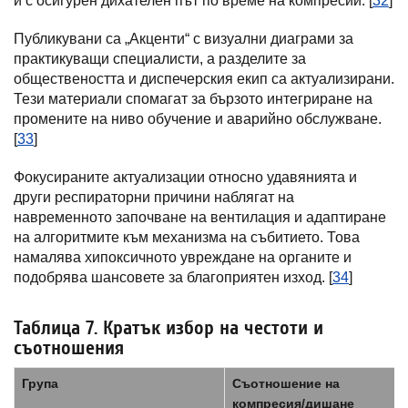
и с осигурен дихателен път по време на компресии. [
32
]
Публикувани са „Акценти“ с визуални диаграми за
практикуващи специалисти, а разделите за
обществеността и диспечерския екип са актуализирани.
Тези материали спомагат за бързото интегриране на
промените на ниво обучение и аварийно обслужване.
[
33
]
Фокусираните актуализации относно удавянията и
други респираторни причини наблягат на
навременното започване на вентилация и адаптиране
на алгоритмите към механизма на събитието. Това
намалява хипоксичното увреждане на органите и
подобрява шансовете за благоприятен изход. [
34
]
Таблица 7. Кратък избор на честоти и
съотношения
Група
Съотношение на
компресия/дишане