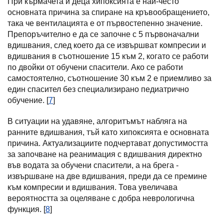
При кърмачета и деца хипоксията е най-често
основната причина за спиране на кръвообращението,
така че вентилацията е от първостепенно значение.
Препоръчително е да се започне с 5 първоначални
вдишвания, след което да се извършват компресии и
вдишвания в съотношение 15 към 2, когато се работи
по двойки от обучени спасители. Ако се работи
самостоятелно, съотношение 30 към 2 е приемливо за
един спасител без специализирано педиатрично
обучение. [
7
]
В ситуации на удавяне, алгоритъмът набляга на
ранните вдишвания, тъй като хипоксията е основната
причина. Актуализациите подчертават допустимостта
за започване на реанимация с вдишвания директно
във водата за обучени спасители, а на брега -
извършване на две вдишвания, преди да се премине
към компресии и вдишвания. Това увеличава
вероятността за оцеляване с добра неврологична
функция. [
8
]