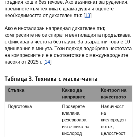
гръдния кош и без течове. Ако възникнат затруднения,
преминете към техника с двама души и оценете
необходимостта от дихателен път. [
13
]
Ако е инсталиран напреднал дихателен път,
компресиите не се спират и вентилацията продължава
с фиксирана честота без паузи. За възрастни това е 10
вдишвания в минута. Този подход подобрява честотата
на компресиите и е в съответствие с международните
насоки от 2025 г. [
14
]
Таблица 3. Техника с маска-чанта
Стъпка
Какво да
Контрол на
направите
качеството
Подготовка
Проверете
Наличност
клапана,
на
резервоара,
кислороден
източника на
поток,
кислород
целостност