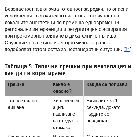
Безопасността включва готовност за редки, но опасни
усложнения, включително системна токсичност на
локалните анестетици по време на едновременни
регионални интервенции и регургитация с аспирация
при прекомерно налягане в дихателните пътища.
Обучението на екипа и алгоритмичната работа
подобряват готовността за нестандартни ситуации. [
24
]
Таблица 5. Типични грешки при вентилация и
как да ги коригираме
Грешка
Какво е
Как да се поправи
опасно?
Твърде силно
Хипервентил
Вдишайте за 1
дишане
ация,
секунда, докато
навлизане
гърдите се
на въздух в
повдигнат
стомаха
Дишане твърде
Намалена
Строг резултат,