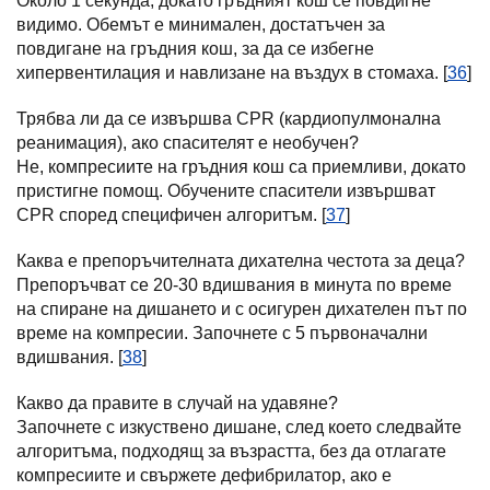
Около 1 секунда, докато гръдният кош се повдигне
видимо. Обемът е минимален, достатъчен за
повдигане на гръдния кош, за да се избегне
хипервентилация и навлизане на въздух в стомаха. [
36
]
Трябва ли да се извършва CPR (кардиопулмонална
реанимация), ако спасителят е необучен?
Не, компресиите на гръдния кош са приемливи, докато
пристигне помощ. Обучените спасители извършват
CPR според специфичен алгоритъм. [
37
]
Каква е препоръчителната дихателна честота за деца?
Препоръчват се 20-30 вдишвания в минута по време
на спиране на дишането и с осигурен дихателен път по
време на компресии. Започнете с 5 първоначални
вдишвания. [
38
]
Какво да правите в случай на удавяне?
Започнете с изкуствено дишане, след което следвайте
алгоритъма, подходящ за възрастта, без да отлагате
компресиите и свържете дефибрилатор, ако е