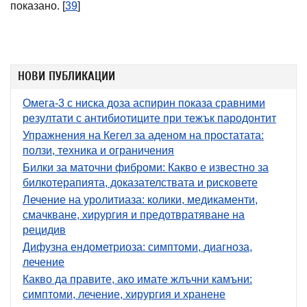
показано. [
39
]
НОВИ ПУБЛИКАЦИИ
Омега-3 с ниска доза аспирин показа сравними
резултати с антибиотиците при тежък пародонтит
Упражнения на Кегел за аденом на простатата:
ползи, техника и ограничения
Билки за маточни фиброми: Какво е известно за
билкотерапията, доказателствата и рисковете
Лечение на уролитиаза: колики, медикаменти,
смачкване, хирургия и предотвратяване на
рецидив
Дифузна ендометриоза: симптоми, диагноза,
лечение
Какво да правите, ако имате жлъчни камъни:
симптоми, лечение, хирургия и хранене