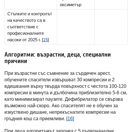
оксиметър
Стъпките и контролът
на качеството са в
съответствие с
професионалните
насоки от 2025 г. [
15
]
Алгоритми: възрастни, деца, специални
причини
При възрастни със съмнение за сърдечен арест,
обучените спасители извършват 30 компресии и 2
вдишвания върху твърда повърхност с честота 100-120
компресии в минута и дълбочина приблизително 5-6 см,
като минимизират паузите. Дефибрилатор се свързва
възможно най-скоро. Ако спасителят не е обучен за
изкуствено дишане, непрекъснатите компресии на
гръдния кош са приемливи. [
16
]
При деца алгоритъмът започва с 5 първоначални