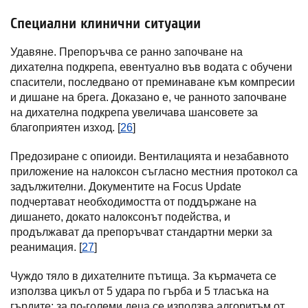
Специални клинични ситуации
Удавяне. Препоръчва се ранно започване на
дихателна подкрепа, евентуално във водата с обучени
спасители, последвано от преминаване към компресии
и дишане на брега. Доказано е, че ранното започване
на дихателна подкрепа увеличава шансовете за
благоприятен изход. [
26
]
Предозиране с опиоиди. Вентилацията и незабавното
приложение на налоксон съгласно местния протокол са
задължителни. Документите на Focus Update
подчертават необходимостта от поддържане на
дишането, докато налоксонът подейства, и
продължават да препоръчват стандартни мерки за
реанимация. [
27
]
Чуждо тяло в дихателните пътища. За кърмачета се
използва цикъл от 5 удара по гърба и 5 тласъка на
гърдите; за по-големи деца се използва алгоритъм от