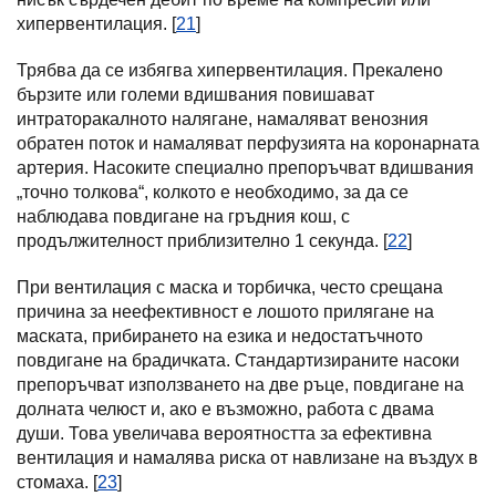
хипервентилация. [
21
]
Трябва да се избягва хипервентилация. Прекалено
бързите или големи вдишвания повишават
интраторакалното налягане, намаляват венозния
обратен поток и намаляват перфузията на коронарната
артерия. Насоките специално препоръчват вдишвания
„точно толкова“, колкото е необходимо, за да се
наблюдава повдигане на гръдния кош, с
продължителност приблизително 1 секунда. [
22
]
При вентилация с маска и торбичка, често срещана
причина за неефективност е лошото прилягане на
маската, прибирането на езика и недостатъчното
повдигане на брадичката. Стандартизираните насоки
препоръчват използването на две ръце, повдигане на
долната челюст и, ако е възможно, работа с двама
души. Това увеличава вероятността за ефективна
вентилация и намалява риска от навлизане на въздух в
стомаха. [
23
]