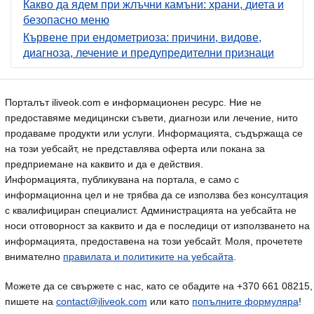
Какво да ядем при жлъчни камъни: храни, диета и
безопасно меню
Кървене при ендометриоза: причини, видове,
диагноза, лечение и предупредителни признаци
Порталът iliveok.com е информационен ресурс. Ние не
предоставяме медицински съвети, диагнози или лечение, нито
продаваме продукти или услуги. Информацията, съдържаща се
на този уебсайт, не представлява оферта или покана за
предприемане на каквито и да е действия.
Информацията, публикувана на портала, е само с
информационна цел и не трябва да се използва без консултация
с квалифициран специалист. Администрацията на уебсайта не
носи отговорност за каквито и да е последици от използването на
информацията, предоставена на този уебсайт. Моля, прочетете
внимателно
правилата и политиките на уебсайта
.
Можете да се свържете с нас, като се обадите на +370 661 08215,
пишете на
contact@iliveok.com
или като
попълните формуляра
!