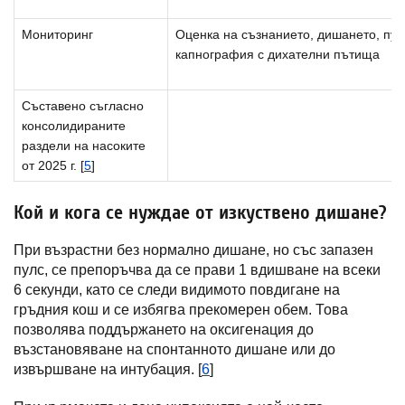
Мониторинг
Оценка на съзнанието, дишането, пул
капнография с дихателни пътища
Съставено съгласно
консолидираните
раздели на насоките
от 2025 г. [
5
]
Кой и кога се нуждае от изкуствено дишане?
При възрастни без нормално дишане, но със запазен
пулс, се препоръчва да се прави 1 вдишване на всеки
6 секунди, като се следи видимото повдигане на
гръдния кош и се избягва прекомерен обем. Това
позволява поддържането на оксигенация до
възстановяване на спонтанното дишане или до
извършване на интубация. [
6
]