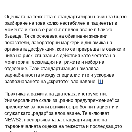
Оценката на тежестта е стандартизиран начин за бързо
разбиране на това колко нестабилен е пациентът в
момента и какъв е рискът от влошаване в близко
бъдеще. Тя се основава на обективни жизнени
показатели, лабораторни маркери и динамика на
органната дисфункция, които се превръщат в оценки и
нива на риск, свързани с действия като честота на
мониторинг, ескалация на грижите и избор на
отделение. Тази стандартизация намалява
вариабилността между специалистите и ускорява
разпознаването на „скритото“ влошаване. [
1
]
Практиката разчита на два класа инструменти.
Универсалните скали за „ранно предупреждение“ са
приложими за почти всички остро болни пациенти и
служат като „радар“ за влошаване. Те включват
NEWS2, препоръчвана за стандартизиране на
първоначалната оценка на тежестта и последващото