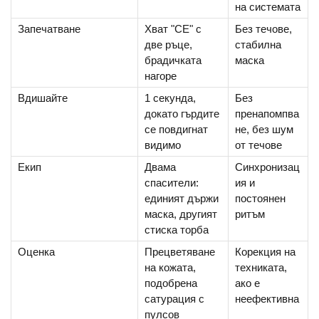
на системата
Запечатване
Хват "CE" с
Без течове,
две ръце,
стабилна
брадичката
маска
нагоре
Вдишайте
1 секунда,
Без
докато гърдите
пренапомпва
се повдигнат
не, без шум
видимо
от течове
Екип
Двама
Синхронизац
спасители:
ия и
единият държи
постоянен
маска, другият
ритъм
стиска торба
Оценка
Прецветяване
Корекция на
на кожата,
техниката,
подобрена
ако е
сатурация с
неефективна
пулсов