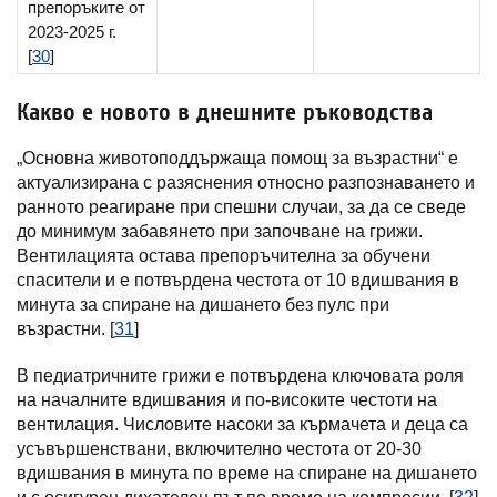
препоръките от
2023-2025 г.
[
30
]
Какво е новото в днешните ръководства
„Основна животоподдържаща помощ за възрастни“ е
актуализирана с разяснения относно разпознаването и
ранното реагиране при спешни случаи, за да се сведе
до минимум забавянето при започване на грижи.
Вентилацията остава препоръчителна за обучени
спасители и е потвърдена честота от 10 вдишвания в
минута за спиране на дишането без пулс при
възрастни. [
31
]
В педиатричните грижи е потвърдена ключовата роля
на началните вдишвания и по-високите честоти на
вентилация. Числовите насоки за кърмачета и деца са
усъвършенствани, включително честота от 20-30
вдишвания в минута по време на спиране на дишането