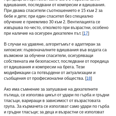
вдишвания, последвани от компресии и вдишвания.
При двама спасители съотношението е 15 към 2 за
бебе и дете; при един спасител без специално
обучение е приемливо 30 към 2. Вентилацията се
извършва по-често, отколкото при възрастни, особено
при наличие на осигурен дихателен път. [
17
]
В случаи на удавяне, алгоритъмът е адаптиран за
хипоксия: първоначалните вдишвания във водата са
възможни за обучени спасители, осигуряващи
собствената им безопасност, последвани от поредица
от вдишвания и компресии на брега. Тези
модификации са потвърдени от актуализации и
съобщения от професионални общества. [
18
]
Ако има съмнение за запушване на дихателните
пътища, се използва цикъл от удари по гърба и гръдни
тласъци, вариращи в зависимост от възрастовата
група. За кърмачета се използват само удари по гърба
и гръдни тласъци; за деца и възрастни се използват