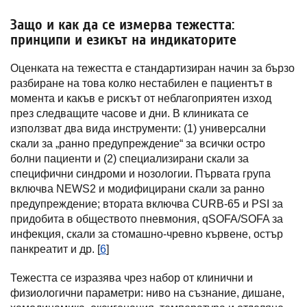
Защо и как да се измерва тежестта:
принципи и езикът на индикаторите
Оценката на тежестта е стандартизиран начин за бързо
разбиране на това колко нестабилен е пациентът в
момента и какъв е рискът от неблагоприятен изход
през следващите часове и дни. В клиниката се
използват два вида инструменти: (1) универсални
скали за „ранно предупреждение“ за всички остро
болни пациенти и (2) специализирани скали за
специфични синдроми и нозологии. Първата група
включва NEWS2 и модифицирани скали за ранно
предупреждение; втората включва CURB-65 и PSI за
придобита в обществото пневмония, qSOFA/SOFA за
инфекция, скали за стомашно-чревно кървене, остър
панкреатит и др. [
6
]
Тежестта се изразява чрез набор от клинични и
физиологични параметри: ниво на съзнание, дишане,