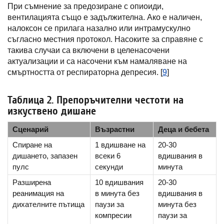
При съмнение за предозиране с опиоиди,
вентилацията също е задължителна. Ако е наличен,
налоксон се прилага назално или интрамускулно
съгласно местния протокол. Насоките за справяне с
такива случаи са включени в целенасочени
актуализации и са насочени към намаляване на
смъртността от респираторна депресия. [
9
]
Таблица 2. Препоръчителни честоти на
изкуствено дишане
Сценарий
Възрастни
Деца и бебета
Спиране на
1 вдишване на
20-30
дишането, запазен
всеки 6
вдишвания в
пулс
секунди
минута
Разширена
10 вдишвания
20-30
реанимация на
в минута без
вдишвания в
дихателните пътища
паузи за
минута без
компресии
паузи за