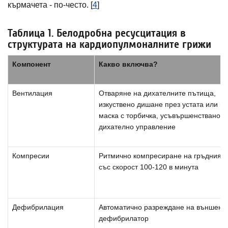
кърмачета - по-често. [
4
]
Таблица 1. Белодробна ресусцитация в
структурата на кардиопулмоналните грижи
Компонент
Какво включва?
Вентилация
Отваряне на дихателните пътища,
изкуствено дишане през устата или ма
маска с торбичка, усъвършенствано
дихателно управление
Компресии
Ритмично компресиране на гръдния 
със скорост 100-120 в минута
Дефибрилация
Автоматично разреждане на външен
дефибрилатор