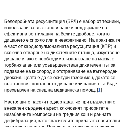
Белодробната ресусцитация (БРЛ) е набор от техники,
използвани за възстановяване и поддържане на
ефективна вентилация на белите дробове, когато
дишането е спряло или е неефективно. На практика тя
е част от кардиопулмоналната ресусцитация (КПР) и
включва отваряне на дихателните пътища, изкуствено
дишане и, ако е необходимо, използване на маска с
торба-клапан или усъвършенстван дихателен път за
подаване на кислород и отстраняване на въглероден
диоксид. Целта е да се осигури газообмен, докато се
възстанови спонтанното дишане или пациентът бъде
прехвърлен на спешна медицинска помощ. [
1
]
Настоящите насоки подчертават, че при възрастни с
внезапен сърдечен арест, ключовият приоритет е
незабавните компресии на гръдния кош и ранната
дефибрилация, като спасителите прилагат спасителни
дихателни апарати. При деца и в случаи на причини,