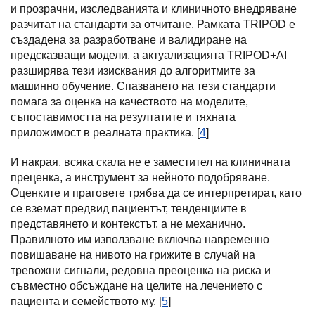
и прозрачни, изследванията и клиничното внедряване
разчитат на стандарти за отчитане. Рамката TRIPOD е
създадена за разработване и валидиране на
предсказващи модели, а актуализацията TRIPOD+AI
разширява тези изисквания до алгоритмите за
машинно обучение. Спазването на тези стандарти
помага за оценка на качеството на моделите,
съпоставимостта на резултатите и тяхната
приложимост в реалната практика. [
4
]
И накрая, всяка скала не е заместител на клиничната
преценка, а инструмент за нейното подобряване.
Оценките и праговете трябва да се интерпретират, като
се вземат предвид пациентът, тенденциите в
представянето и контекстът, а не механично.
Правилното им използване включва навременно
повишаване на нивото на грижите в случай на
тревожни сигнали, редовна преоценка на риска и
съвместно обсъждане на целите на лечението с
пациента и семейството му. [
5
]