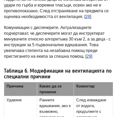
удари по гърба и коремни тласъци, освен ако не е
противопоказано. След отстраняване на предмета се
оценява необходимостта от вентилация. [
28
]
Комуникации с диспечерите. Актуализациите
подчертават, че диспечерите могат да инструктират
минувачите относно алгоритъма 30 към 2, а за деца - с
инструкции за 5 първоначални вдишвания. Това
увеличава степента на незабавна помощ преди
пристигането на екипа за спешна помощ. [
29
]
Таблица 6. Модификации на вентилацията по
специални причини
Причина
Какво да се
Коментар
промени
Удавяне
Ранните
След изваждане
вдишвания, ако е
от водата,
възможно,
продължете с