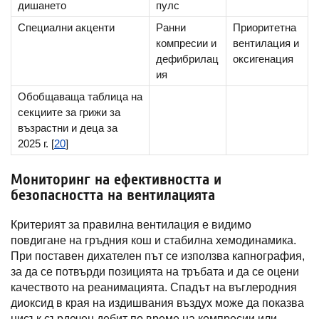
дишането
пулс
Специални акценти
Ранни
Приоритетна
компресии и
вентилация и
дефибрилац
оксигенация
ия
Обобщаваща таблица на
секциите за грижи за
възрастни и деца за
2025 г. [
20
]
Мониторинг на ефективността и
безопасността на вентилацията
Критерият за правилна вентилация е видимо
повдигане на гръдния кош и стабилна хемодинамика.
При поставен дихателен път се използва капнография,
за да се потвърди позицията на тръбата и да се оцени
качеството на реанимацията. Спадът на въглеродния
диоксид в края на издишвания въздух може да показва
нисък сърдечен дебит по време на компресии или