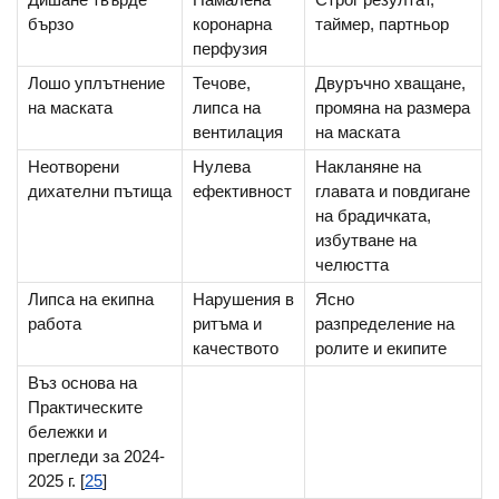
бързо
коронарна
таймер, партньор
перфузия
Лошо уплътнение
Течове,
Двуръчно хващане,
на маската
липса на
промяна на размера
вентилация
на маската
Неотворени
Нулева
Накланяне на
дихателни пътища
ефективност
главата и повдигане
на брадичката,
избутване на
челюстта
Липса на екипна
Нарушения в
Ясно
работа
ритъма и
разпределение на
качеството
ролите и екипите
Въз основа на
Практическите
бележки и
прегледи за 2024-
2025 г. [
25
]