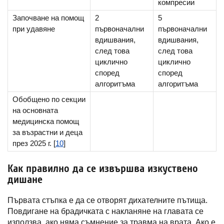
компресии
Започване на помощ
2
5
при удавяне
първоначални
първоначални
вдишвания,
вдишвания,
след това
след това
циклично
циклично
според
според
алгоритъма
алгоритъма
Обобщено по секции
на основната
медицинска помощ
за възрастни и деца
през 2025 г. [
10
]
Как правилно да се извършва изкуствено
дишане
Първата стъпка е да се отворят дихателните пътища.
Повдигане на брадичката с накланяне на главата се
използва, ако няма съмнение за травма на врата. Ако е