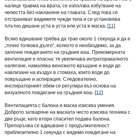
налице травма на врата, се използва избутване на
челюстта без накланяне на главата. След това се
отстраняват видимите чужди тела и се установява
плътно дишане уста в уста или уста в маска. [
11
]
Всяко вдишване трябва да трае около 1 секунда и да е
„точно толкова дълго“, колкото е необходимо, за да
започне повдигането на гръдния кош. Прекомерната
вентилация е опасна: тя увеличава интраторакалното
налягане, намалява венозното връщане и води до
навлизане на въздух в стомаха, което води до
повръщане и аспирация. Следователно,
инспираторният обем се регулира въз основа на
визуалното повдигане на гръдния кош. [
12
]
Вентилацията с балона и маска изисква умения.
Доброто затваряне на маската често изисква техника с
две ръце, като втори спасител подава балона.
Препоръчва се вдишване с продължителност
приблизително 1 секунда с видимо повдигане на