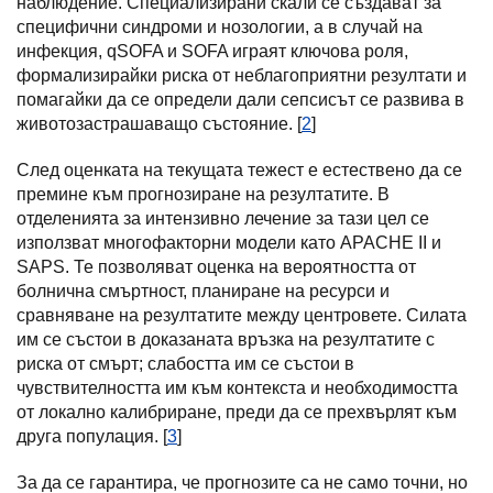
наблюдение. Специализирани скали се създават за
специфични синдроми и нозологии, а в случай на
инфекция, qSOFA и SOFA играят ключова роля,
формализирайки риска от неблагоприятни резултати и
помагайки да се определи дали сепсисът се развива в
животозастрашаващо състояние. [
2
]
След оценката на текущата тежест е естествено да се
премине към прогнозиране на резултатите. В
отделенията за интензивно лечение за тази цел се
използват многофакторни модели като APACHE II и
SAPS. Те позволяват оценка на вероятността от
болнична смъртност, планиране на ресурси и
сравняване на резултатите между центровете. Силата
им се състои в доказаната връзка на резултатите с
риска от смърт; слабостта им се състои в
чувствителността им към контекста и необходимостта
от локално калибриране, преди да се прехвърлят към
друга популация. [
3
]
За да се гарантира, че прогнозите са не само точни, но