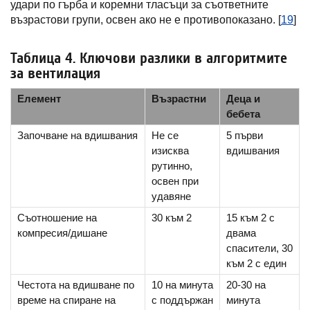
удари по гърба и коремни тласъци за съответните
възрастови групи, освен ако не е противопоказано. [
19
]
Таблица 4. Ключови разлики в алгоритмите
за вентилация
Елемент
Възрастни
Деца и
бебета
Започване на вдишвания
Не се
5 първи
изисква
вдишвания
рутинно,
освен при
удавяне
Съотношение на
30 към 2
15 към 2 с
компресия/дишане
двама
спасители, 30
към 2 с един
Честота на вдишване по
10 на минута
20-30 на
време на спиране на
с поддържан
минута