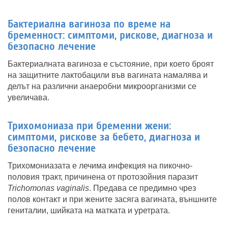
Бактериална вагиноза по време на
бременност: симптоми, рискове, диагноза и
безопасно лечение
Бактериалната вагиноза е състояние, при което броят
на защитните лактобацили във вагината намалява и
делът на различни анаеробни микроорганизми се
увеличава.
Трихомониаза при бременни жени:
симптоми, рискове за бебето, диагноза и
безопасно лечение
Трихомониазата е лечима инфекция на пикочно-
половия тракт, причинена от протозойния паразит
Trichomonas vaginalis
. Предава се предимно чрез
полов контакт и при жените засяга вагината, външните
гениталии, шийката на матката и уретрата.