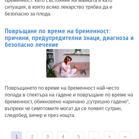
бременност: като състояние на майката и като
ситуация, в която всяко лекарство трябва да е
безопасно за плода.
Повръщане по време на бременност:
причини, предупредителни знаци, диагноза и
безопасно лечение
Повръщането по време на бременност най-често
попада в спектъра на гадене и повръщане по време на
бременност, обикновено наричано „сутрешно гадене“,
въпреки че симптомите могат да се появят сутрин,
следобед, вечер и през нощта.
1
2
3
4
5
…
>
»