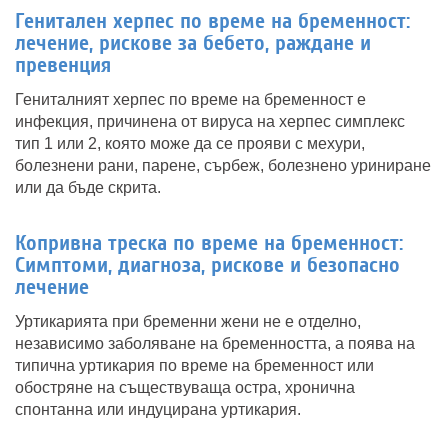
Генитален херпес по време на бременност:
лечение, рискове за бебето, раждане и
превенция
Гениталният херпес по време на бременност е
инфекция, причинена от вируса на херпес симплекс
тип 1 или 2, която може да се прояви с мехури,
болезнени рани, парене, сърбеж, болезнено уриниране
или да бъде скрита.
Копривна треска по време на бременност:
Симптоми, диагноза, рискове и безопасно
лечение
Уртикарията при бременни жени не е отделно,
независимо заболяване на бременността, а поява на
типична уртикария по време на бременност или
обостряне на съществуваща остра, хронична
спонтанна или индуцирана уртикария.