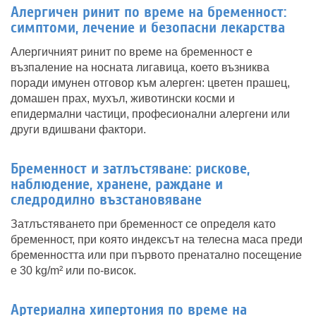
Алергичен ринит по време на бременност:
симптоми, лечение и безопасни лекарства
Алергичният ринит по време на бременност е
възпаление на носната лигавица, което възниква
поради имунен отговор към алерген: цветен прашец,
домашен прах, мухъл, животински косми и
епидермални частици, професионални алергени или
други вдишвани фактори.
Бременност и затлъстяване: рискове,
наблюдение, хранене, раждане и
следродилно възстановяване
Затлъстяването при бременност се определя като
бременност, при която индексът на телесна маса преди
бременността или при първото пренатално посещение
е 30 kg/m² или по-висок.
Артериална хипертония по време на