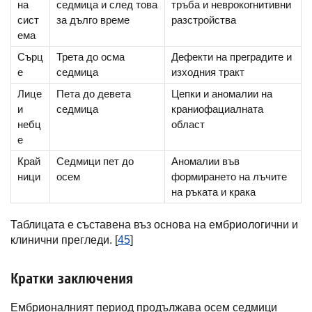
на
седмица и след това
тръба и неврокогнитивни
сист
за дълго време
разстройства
ема
Сърц
Трета до осма
Дефекти на преградите и
е
седмица
изходния тракт
Лице
Пета до девета
Цепки и аномалии на
и
седмица
краниофациалната
небц
област
е
Край
Седмици пет до
Аномалии във
ници
осем
формирането на лъчите
на ръката и крака
Таблицата е съставена въз основа на ембриологични и
клинични прегледи. [
45
]
Кратки заключения
Ембрионалният период продължава осем седмици