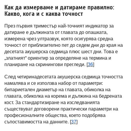
Как да измерваме и датираме правилно:
Какво, кога и с каква точност
През първия триместър най-точният индикатор за
датиране е дължината от главата до опашката,
измерена чрез ултразвук, която осигурява средна
точност от приблизително пет до седем дни до края на
десетата акушерска седмица плюс шест дни. Това е
„златният“ ориентир за определяне на термина и
планиране на скринингови прегледи. [
36
]
След четиринадесетата акушерска седмица точността
намалява и се използва набор от параметри:
бипариетален диаметър на главата, обиколка на
главата, обиколка на корема и дължина на бедрената
кост. За стандартизиране на изследванията
съществуват договорени практически параметри на
професионалните общества, което подобрява
съпоставимостта на данните. [
37
]