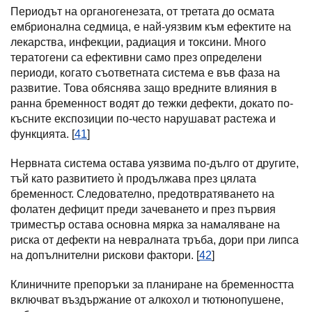
Периодът на органогенезата, от третата до осмата
ембрионална седмица, е най-уязвим към ефектите на
лекарства, инфекции, радиация и токсини. Много
тератогени са ефективни само през определени
периоди, когато съответната система е във фаза на
развитие. Това обяснява защо вредните влияния в
ранна бременност водят до тежки дефекти, докато по-
късните експозиции по-често нарушават растежа и
функцията. [
41
]
Нервната система остава уязвима по-дълго от другите,
тъй като развитието ѝ продължава през цялата
бременност. Следователно, предотвратяването на
фолатен дефицит преди зачеването и през първия
триместър остава основна мярка за намаляване на
риска от дефекти на невралната тръба, дори при липса
на допълнителни рискови фактори. [
42
]
Клиничните препоръки за планиране на бременността
включват въздържание от алкохол и тютюнопушене,