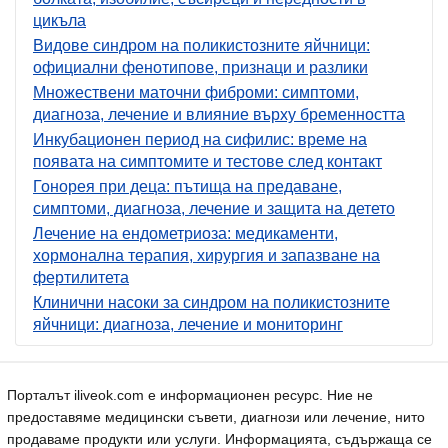
цикъла
Видове синдром на поликистозните яйчници:
официални фенотипове, признаци и разлики
Множествени маточни фиброми: симптоми,
диагноза, лечение и влияние върху бременността
Инкубационен период на сифилис: време на
появата на симптомите и тестове след контакт
Гонорея при деца: пътища на предаване,
симптоми, диагноза, лечение и защита на детето
Лечение на ендометриоза: медикаменти,
хормонална терапия, хирургия и запазване на
фертилитета
Клинични насоки за синдром на поликистозните
яйчници: диагноза, лечение и мониторинг
Порталът iliveok.com е информационен ресурс. Ние не
предоставяме медицински съвети, диагнози или лечение, нито
продаваме продукти или услуги. Информацията, съдържаща се