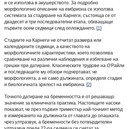
и се използва в акушерството. За подробно
морфологично описание на ембриона се използва
системата за стадиране на Карнеги, състояща се от
двадесет и три последователни етапа, обхващащи
първите осем седмици след оплождането. [
1
]
Стадиите на Карнеги не отчитат размера или
календарните седмици, а качеството на
морфологичните характеристики, което позволява
сравняване на различни наблюдения и избягване на
грешки при датиране. Класическите трудове на О'Райли
и последващите му обзори подчертават, че
морфологията, а не само дължината, определя стадия
и биологичната зрялост на ембриона. [
2
]
Точното датиране на бременността е от решаващо
значение за клиничната практика. Настоящите насоки
показват, че през първия триместър най-точният метод
е измерването на дължината от главата до опашката
чрез ултразвук, а бременности без потвърдителен
ултразвук преди 22-ра седмица се считат за