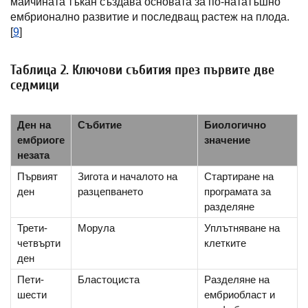
майчината тъкан създава основата за по-нататъшно
ембрионално развитие и последващ растеж на плода.
[
9
]
Таблица 2. Ключови събития през първите две
седмици
Ден на
Събитие
Биологично
ембриоге
значение
незата
Първият
Зигота и началото на
Стартиране на
ден
разцепването
програмата за
разделяне
Трети-
Морула
Уплътняване на
четвърти
клетките
ден
Пети-
Бластоциста
Разделяне на
шести
ембриобласт и