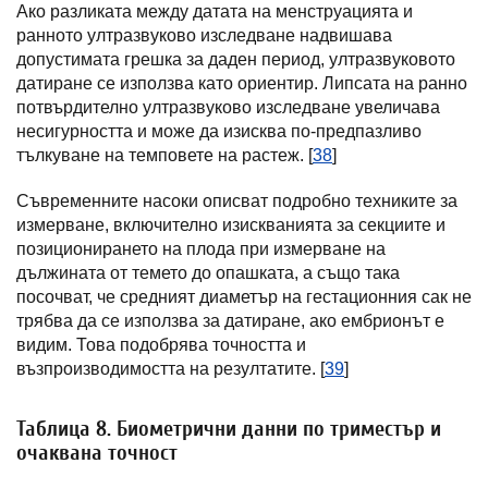
Ако разликата между датата на менструацията и
ранното ултразвуково изследване надвишава
допустимата грешка за даден период, ултразвуковото
датиране се използва като ориентир. Липсата на ранно
потвърдително ултразвуково изследване увеличава
несигурността и може да изисква по-предпазливо
тълкуване на темповете на растеж. [
38
]
Съвременните насоки описват подробно техниките за
измерване, включително изискванията за секциите и
позиционирането на плода при измерване на
дължината от темето до опашката, а също така
посочват, че средният диаметър на гестационния сак не
трябва да се използва за датиране, ако ембрионът е
видим. Това подобрява точността и
възпроизводимостта на резултатите. [
39
]
Таблица 8. Биометрични данни по триместър и
очаквана точност