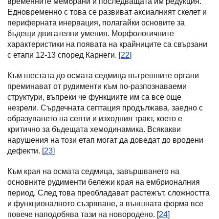
временните мембрани и последващата им редукция.
Едновременно с това се развиват аксиалният скелет и
периферната инервация, полагайки основите за
бъдещи двигателни умения. Морфологичните
характеристики на появата на крайниците са свързани
с етапи 12-13 според Карнеги. [
22
]
Към шестата до осмата седмица вътрешните органи
преминават от рудименти към по-разпознаваеми
структури, въпреки че функциите им са все още
незрели. Сърдечната септация продължава, заедно с
образуването на септи и изходния тракт, което е
критично за бъдещата хемодинамика. Всякакви
нарушения на този етап могат да доведат до вродени
дефекти. [
23
]
Към края на осмата седмица, завършването на
основните рудименти бележи края на ембрионалния
период. След това преобладават растежът, сложността
и функционалното съзряване, а външната форма все
повече наподобява тази на новородено. [
24
]