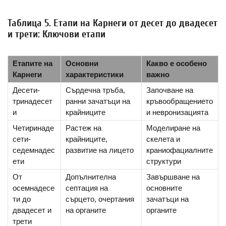
Таблица 5. Етапи на Карнеги от десет до двадесет
и трети: Ключови етапи
Етапите на
Основни
Какво е особено
Карнеги
характеристики
важно
Десети-
Сърдечна тръба,
Започване на
тринадесет
ранни зачатъци на
кръвообращението
и
крайниците
и невронизацията
Четиринаде
Растеж на
Моделиране на
сети-
крайниците,
скелета и
седемнадес
развитие на лицето
краниофациалните
ети
структури
От
Допълнителна
Завършване на
осемнадесе
септация на
основните
ти до
сърцето, очертания
зачатъци на
двадесет и
на органите
органите
трети