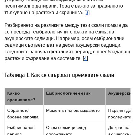
неоптимално датирани. Това е важно за правилното
тълкуване на растежа и скрининга. [
3
]
Разбирането на разликите между тези скали помага да
се преведат ембриологичните факти на езика на
акушерските седмици. Например, осем ембрионални
седмици съответстват на десет акушерски седмици,
след които започва феталният период, с преобладаващ
растеж и съзряване на системите. [
4
]
Таблица 1. Как се свързват времевите скали
Какво
Ембриологичен език
Акушерски е
сравняваме?
Обратното
Моментът на оплождането
Първият ден 
броене започва
последната 
Ембрионален
Осем седмици след
До края на д
период
оплождането
акушерска с