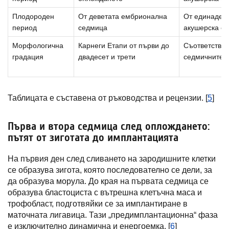
Плодороден
От деветата ембрионална
От единадес
период
седмица
акушерска с
Морфологична
Карнеги Етапи от първи до
Съответства 
градация
двадесет и трети
седмичните 
Таблицата е съставена от ръководства и рецензии. [
5
]
Първа и втора седмица след оплождането:
пътят от зиготата до имплантацията
На първия ден след сливането на зародишните клетки
се образува зигота, която последователно се дели, за
да образува морула. До края на първата седмица се
образува бластоциста с вътрешна клетъчна маса и
трофобласт, подготвяйки се за имплантиране в
маточната лигавица. Тази „предимплантационна“ фаза
е изключително динамична и енергоемка. [
6
]