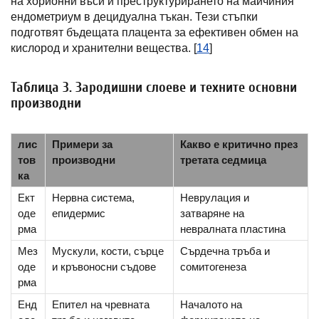
на хорионни въси и преструктурирането на майчиния
ендометриум в децидуална тъкан. Тези стъпки
подготвят бъдещата плацента за ефективен обмен на
кислород и хранителни вещества. [
14
]
Таблица 3. Зародишни слоеве и техните основни
производни
лис
Примери за
Какво е критично през
тов
производни
третата седмица
ка
Ект
Нервна система,
Неврулация и
оде
епидермис
затваряне на
рма
невралната пластина
Мез
Мускули, кости, сърце
Сърдечна тръба и
оде
и кръвоносни съдове
сомитогенеза
рма
Енд
Епител на чревната
Началото на