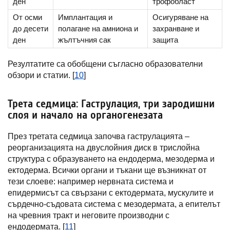
ден
трофобласт
От осми
Имплантация и
Осигуряване на
до десети
полагане на амниона и
захранване и
ден
жълтъчния сак
защита
Резултатите са обобщени съгласно образователни
обзори и статии. [
10
]
Трета седмица: Гаструлация, три зародишни
слоя и начало на органогенезата
През третата седмица започва гаструлацията –
реорганизацията на двуслойния диск в трислойна
структура с образуването на ендодерма, мезодерма и
ектодерма. Всички органи и тъкани ще възникнат от
тези слоеве: например нервната система и
епидермисът са свързани с ектодермата, мускулите и
сърдечно-съдовата система с мезодермата, а епителът
на чревния тракт и неговите производни с
ендодермата. [
11
]