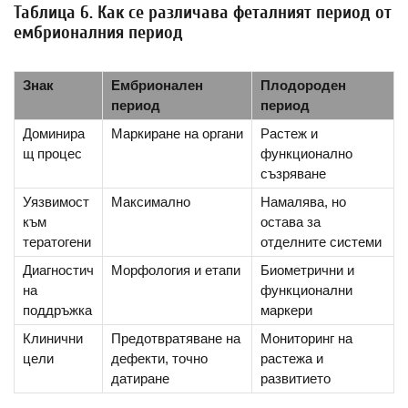
Таблица 6. Как се различава феталният период от
ембрионалния период
Знак
Ембрионален
Плодороден
период
период
Доминира
Маркиране на органи
Растеж и
щ процес
функционално
съзряване
Уязвимост
Максимално
Намалява, но
към
остава за
тератогени
отделните системи
Диагностич
Морфология и етапи
Биометрични и
на
функционални
поддръжка
маркери
Клинични
Предотвратяване на
Мониторинг на
цели
дефекти, точно
растежа и
датиране
развитието