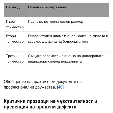
Период
Основни измервания
Първи
Париетално-копчигеален размер
триместър
Втори
Бипариетален диаметър, обиколка на главата и
триместър
корема, дължина на бедрената кост
Трети
Същите параметри с оценка на доплеровите
триместър
индикатори според показанията
Обобщение на практически документи на
професионални дружества. [
40
]
Критични прозорци на чувствителност и
превенция на вродени дефекти