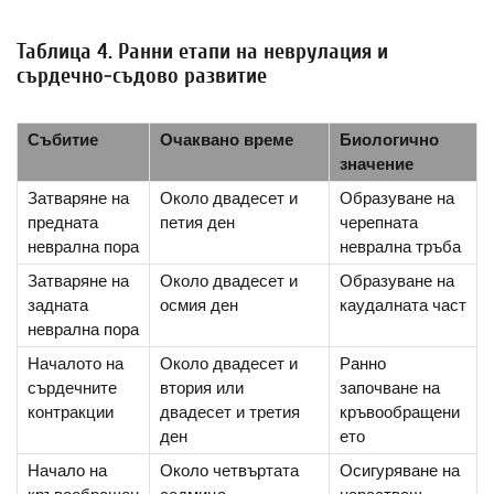
Таблица 4. Ранни етапи на неврулация и
сърдечно-съдово развитие
Събитие
Очаквано време
Биологично
значение
Затваряне на
Около двадесет и
Образуване на
предната
петия ден
черепната
неврална пора
неврална тръба
Затваряне на
Около двадесет и
Образуване на
задната
осмия ден
каудалната част
неврална пора
Началото на
Около двадесет и
Ранно
сърдечните
втория или
започване на
контракции
двадесет и третия
кръвообращени
ден
ето
Начало на
Около четвъртата
Осигуряване на