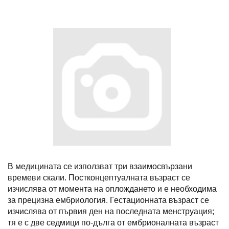
В медицината се използват три взаимосвързани
времеви скали. Постконцептуалната възраст се
изчислява от момента на оплождането и е необходима
за прецизна ембриология. Гестационната възраст се
изчислява от първия ден на последната менструация;
тя е с две седмици по-дълга от ембрионалната възраст