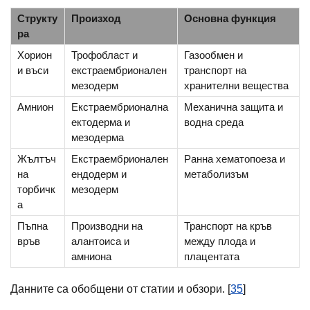
Структу
Произход
Основна функция
ра
Хорион
Трофобласт и
Газообмен и
и въси
екстраембрионален
транспорт на
мезодерм
хранителни вещества
Амнион
Екстраембрионална
Механична защита и
ектодерма и
водна среда
мезодерма
Жълтъч
Екстраембрионален
Ранна хематопоеза и
на
ендодерм и
метаболизъм
торбичк
мезодерм
а
Пъпна
Производни на
Транспорт на кръв
връв
алантоиса и
между плода и
амниона
плацентата
Данните са обобщени от статии и обзори. [
35
]