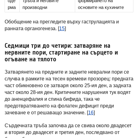
оде
тръба и неговите
формирането на
рма
производни
основите на кухините
Обобщение на прегледите върху гаструлацията и
ранната органогенеза. [
15
]
Седмици три до четири: затваряне на
нервните пори, стартиране на сърцето и
огъване на тялото
Затварянето на предните и задните неврални пори се
случва в рамките на тесен времеви прозорец: предната
част обикновено се затваря около 25-ия ден, а задната
част около 28-ия ден. Критичните нарушения тук водят
до аненцефалия и спина бифида, така че
предотвратяването на фолатен дефицит преди
зачеване е от решаващо значение. [
16
]
Сърдечната тръба започва да се свива около двадесет
и втория до двадесет и третия ден, последвано от