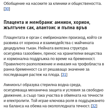
Обобщение на насоките за клиники и обществеността.
[
30
]
Плацента и мембрани: амнион, хорион,
жълтъчен сак, алантоис и пъпна връв
Плацентата е орган с ембрионален произход, който се
развива от хориона и взаимодейства с майчината
децидуална тъкан. Нейната вилозна структура
осигурява газообмен, пренос на хранителни вещества
и хормонална поддръжка по време на бременност.
Правилното разположение и инвазия на трофобласта в
ранна бременност са от решаващо значение за
последващия растеж на плода. [
31
]
Амнионът образува стерилна водна среда,
осигуряваща механична защита и условия за свободно
движение, а също така участва в обмяната на течности
и електролити. Той играе ключова роля в поддържането
на баланса на обема на околоплодната течност. [
32
]