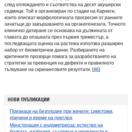
след оплождането и съответства на десет акушерски
седмици. Той е организиран по стадии на Карнеги,
които описват морфологичната прогресия от ранните
зачатъци до завършването на органогенезата. Точното
клинично датиране се основава на дължината от
главата до опашката през първия триместър, а
последващата оценка на растежа използва разширен
набор от биометрични данни. Разбирането на
критичните прозорци помага за разработването на
стратегии за превенция на дефекти и правилното
тълкуване на скрининговите резултати. [
46
]
НОВИ ПУБЛИКАЦИИ
Признаци на безплодие при жените: симптоми,
причини и време на преглед
Менструация с ендометриоза: естество на
болката, изобилие, съсиреци и нередности в