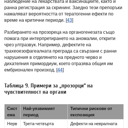
наблюдение на лекарствата и ваксинациите, както и
ранна регистрация за скрининг. Заедно тези препоръки
намаляват вероятността от тератогенни ефекти по
време на критични периоди. [
43
]
Разбирането на прозореца на органогенезата също
помага при интерпретирането на аномалии, открити
чрез ултразвук. Например, дефектите на
трахеоезофагеалната преграда са свързани с ранни
нарушения в отделянето на предното черво и
дихателния примордиум, което отразява общия им
ембрионален произход. [
44
]
Таблица 9. Примери за „прозорци“ на
чувствителност на органи
Сист
Най-уязвимият
Типични рискове от
ема
период
експозиция
Нерв
Трета-четвърта
Дефекти на невралната