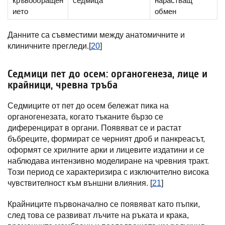
кръвообращен
седмица
нарастващ
ието
обмен
Данните са съвместими между анатомичните и
клиничните прегледи.[
20
]
Седмици пет до осем: органогенеза, лице и
крайници, чревна тръба
Седмиците от пет до осем бележат пика на
органогенезата, когато тъканите бързо се
диференцират в органи. Появяват се и растат
бъбреците, формират се черният дроб и панкреасът,
оформят се хрилните арки и лицевите издатини и се
наблюдава интензивно моделиране на чревния тракт.
Този период се характеризира с изключително висока
чувствителност към външни влияния. [
21
]
Крайниците първоначално се появяват като пъпки,
след това се развиват лъчите на ръката и крака,