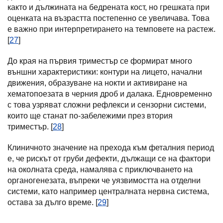
както и дължината на бедрената кост, но грешката при
оценката на възрастта постепенно се увеличава. Това
е важно при интерпретирането на темповете на растеж.
[
27
]
До края на първия триместър се формират много
външни характеристики: контури на лицето, начални
движения, образуване на нокти и активиране на
хематопоезата в черния дроб и далака. Едновременно
с това узряват сложни рефлекси и сензорни системи,
които ще станат по-забележими през втория
триместър. [
28
]
Клиничното значение на прехода към феталния период
е, че рискът от груби дефекти, дължащи се на фактори
на околната среда, намалява с приключването на
органогенезата, въпреки че уязвимостта на отделни
системи, като например централната нервна система,
остава за дълго време. [
29
]