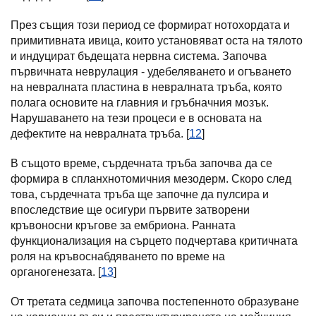
През същия този период се формират нотохордата и
примитивната ивица, които установяват оста на тялото
и индуцират бъдещата нервна система. Започва
първичната неврулация - удебеляването и огъването
на невралната пластина в невралната тръба, която
полага основите на главния и гръбначния мозък.
Нарушаването на тези процеси е в основата на
дефектите на невралната тръба. [
12
]
В същото време, сърдечната тръба започва да се
формира в спланхнотомичния мезодерм. Скоро след
това, сърдечната тръба ще започне да пулсира и
впоследствие ще осигури първите затворени
кръвоносни кръгове за ембриона. Ранната
функционализация на сърцето подчертава критичната
роля на кръвоснабдяването по време на
органогенезата. [
13
]
От третата седмица започва постепенното образуване