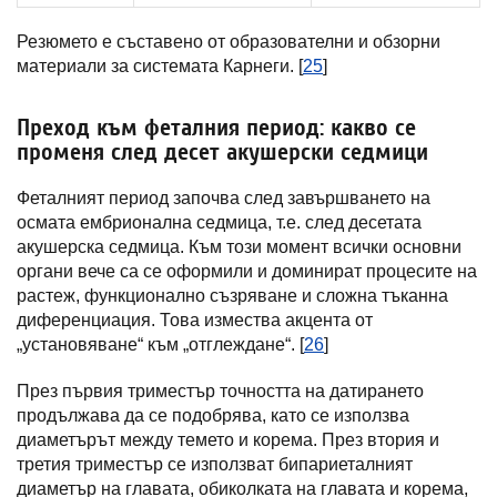
Резюмето е съставено от образователни и обзорни
материали за системата Карнеги. [
25
]
Преход към феталния период: какво се
променя след десет акушерски седмици
Феталният период започва след завършването на
осмата ембрионална седмица, т.е. след десетата
акушерска седмица. Към този момент всички основни
органи вече са се оформили и доминират процесите на
растеж, функционално съзряване и сложна тъканна
диференциация. Това измества акцента от
„установяване“ към „отглеждане“. [
26
]
През първия триместър точността на датирането
продължава да се подобрява, като се използва
диаметърът между темето и корема. През втория и
третия триместър се използват бипариеталният
диаметър на главата, обиколката на главата и корема,