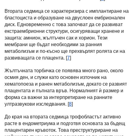
Втората седмица се характеризира с имплантиране на
бластоциста и образуване на двуслоен ембрионален
диск. Едновременно с това започват да се развиват
екстраембрионни структури, осигуряващи хранене и
защита: амнион, жълтъчен сак и хорион. Тези
мембрани ще бъдат необходими за ранния
метаболизъм и по-късно ще прехвърлят ролята си на
развиващата се плацента. [
7
]
Жълтъчната торбичка се появява много рано, около
осмия ден, и служи като основен източник на
хематопоеза и ранен метаболизъм, докато се развият
плацентата и пъпната връв. Нормалният ѝ размер и
форма са важни за интерпретиране на ранните
ултразвукови изследвания. [
8
]
До края на втората седмица трофобластът активно
расте в ендометриума и подготвя основата за бъдещ
плацентарен кръвоток. Това преструктуриране на