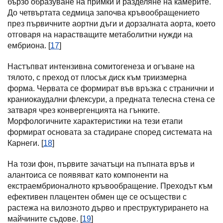
бързо образуване на примки и разделяне на камерите.
До четвъртата седмица започва кръвообращението
през първичните аортни дъги и дорзалната аорта, което
отговаря на нарастващите метаболитни нужди на
ембриона. [
17
]
Настъпват интензивна сомитогенеза и огъване на
тялото, с преход от плосък диск към триизмерна
форма. Червата се формират във връзка с странични и
краниокаудални флексури, а предната телесна стена се
затваря чрез конвергенцията на гънките.
Морфологичните характеристики на тези етапи
формират основата за стадиране според системата на
Карнеги. [
18
]
На този фон, първите зачатъци на пъпната връв и
алантоиса се появяват като компоненти на
екстраембрионалното кръвообращение. Преходът към
ефективен плацентен обмен ще се осъществи с
растежа на вилозното дърво и преструктурирането на
майчините съдове. [
19
]