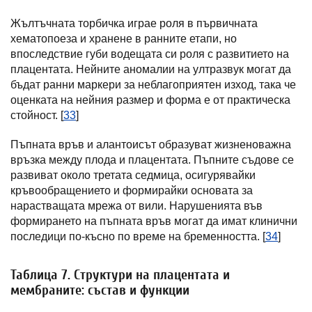
Жълтъчната торбичка играе роля в първичната
хематопоеза и хранене в ранните етапи, но
впоследствие губи водещата си роля с развитието на
плацентата. Нейните аномалии на ултразвук могат да
бъдат ранни маркери за неблагоприятен изход, така че
оценката на нейния размер и форма е от практическа
стойност. [
33
]
Пъпната връв и алантоисът образуват жизненоважна
връзка между плода и плацентата. Пъпните съдове се
развиват около третата седмица, осигурявайки
кръвообращението и формирайки основата за
нарастващата мрежа от вили. Нарушенията във
формирането на пъпната връв могат да имат клинични
последици по-късно по време на бременността. [
34
]
Таблица 7. Структури на плацентата и
мембраните: състав и функции