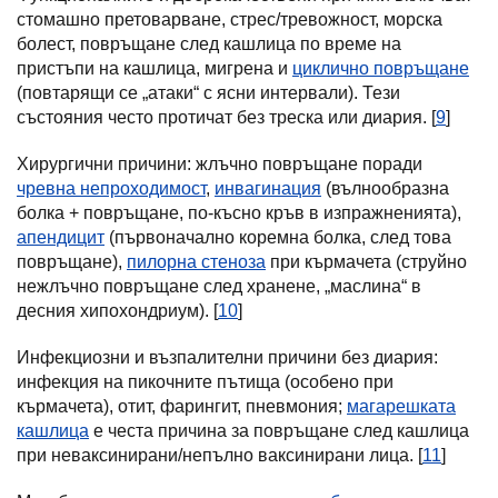
стомашно претоварване, стрес/тревожност, морска
болест, повръщане след кашлица по време на
пристъпи на кашлица, мигрена и
циклично повръщане
(повтарящи се „атаки“ с ясни интервали). Тези
състояния често протичат без треска или диария. [
9
]
Хирургични причини: жлъчно повръщане поради
чревна непроходимост
,
инвагинация
(вълнообразна
болка + повръщане, по-късно кръв в изпражненията),
апендицит
(първоначално коремна болка, след това
повръщане),
пилорна стеноза
при кърмачета (струйно
нежлъчно повръщане след хранене, „маслина“ в
десния хипохондриум). [
10
]
Инфекциозни и възпалителни причини без диария:
инфекция на пикочните пътища (особено при
кърмачета), отит, фарингит, пневмония;
магарешката
кашлица
е честа причина за повръщане след кашлица
при неваксинирани/непълно ваксинирани лица. [
11
]