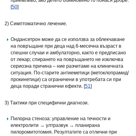
приемливо, ако детето обикновено го понася добре.
[
50
]
2) Симптоматично лечение.
Ондансетрон може да се използва за облекчаване
на повръщане при деца над 6-месечна възраст в
спешни случаи и амбулаторно, както е предписано
от лекар; спирането на повръщането не изключва
сериозна причина – ние разчитаме на клиничната
ситуация. По-старите антиеметици (метоклопрамид/
прокинетици) са ограничени в употребата си при
деца поради странични ефекти. [
51
]
3) Тактики при специфични диагнози.
Пилорна стеноза: управление на течности и
електролити → ултразвук → планирана
пилоромитотомия. Резултатите са отлични при