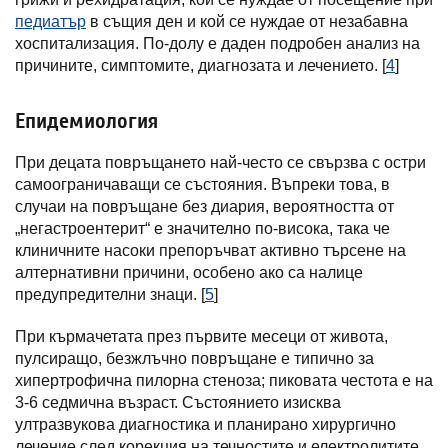
педиатър
в същия ден и кой се нуждае от незабавна
хоспитализация. По-долу е даден подробен анализ на
причините, симптомите, диагнозата и лечението. [
4
]
Епидемиология
При децата повръщането най-често се свързва с остри
самоограничаващи се състояния. Въпреки това, в
случаи на повръщане без диария, вероятността от
„негастроентерит“ е значително по-висока, така че
клиничните насоки препоръчват активно търсене на
алтернативни причини, особено ако са налице
предупредителни знаци. [
5
]
При кърмачетата през първите месеци от живота,
пулсиращо, безжлъчно повръщане е типично за
хипертрофична пилорна стеноза; пиковата честота е на
3-6 седмична възраст. Състоянието изисква
ултразвукова диагностика и планирано хирургично
лечение след корекция на течностите и електролитите.