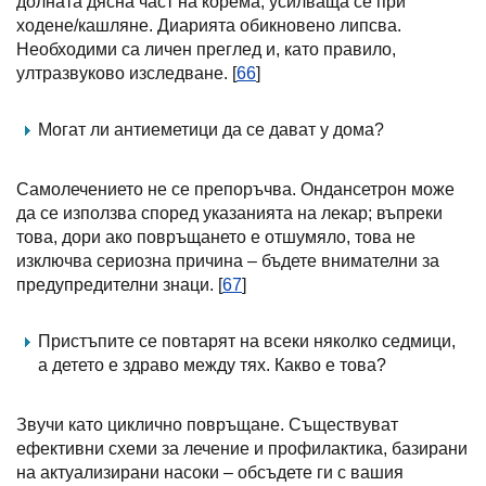
долната дясна част на корема, усилваща се при
ходене/кашляне. Диарията обикновено липсва.
Необходими са личен преглед и, като правило,
ултразвуково изследване. [
66
]
Могат ли антиеметици да се дават у дома?
Самолечението не се препоръчва. Ондансетрон може
да се използва според указанията на лекар; въпреки
това, дори ако повръщането е отшумяло, това не
изключва сериозна причина – бъдете внимателни за
предупредителни знаци. [
67
]
Пристъпите се повтарят на всеки няколко седмици,
а детето е здраво между тях. Какво е това?
Звучи като циклично повръщане. Съществуват
ефективни схеми за лечение и профилактика, базирани
на актуализирани насоки – обсъдете ги с вашия