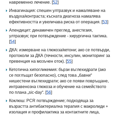
навременно лечение. [
52
]
Инвагинация: спешен ултразвук и намаляване на
въздуха/контраста; късната диагноза намалява
ефективността и увеличава риска от операция. [
53
]
Апендицит: динамичен преглед, анестезия,
ултразвук; при потвърждение - хирургична тактика.
[
54
]
ДКА: измерване на глюкоза/кетони; ако се потвърди,
протоколи за ДКА (течности, инсулин, мониторинг за
превенция на мозъчен оток). [
55
]
Кетотична хипогликемия: бързи въглехидрати (ако
се поглъщат безопасно), след това „бавни“
нишестени въглехидрати; ако се появи повръщане,
интравенозна глюкоза и обучение на семейството
по плана „sic-day“. [
56
]
Коклюш: PCR потвърждение; подходяща за
възрастта антибактериална терапия с макролиди +
изолация и профилактика за контактните лица,