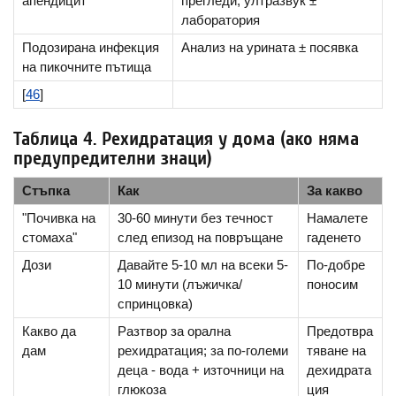
апендицит
прегледи, ултразвук ±
лаборатория
Подозирана инфекция
Анализ на урината ± посявка
на пикочните пътища
[
46
]
Таблица 4. Рехидратация у дома (ако няма
предупредителни знаци)
Стъпка
Как
За какво
"Почивка на
30-60 минути без течност
Намалете
стомаха"
след епизод на повръщане
гаденето
Дози
Давайте 5-10 мл на всеки 5-
По-добре
10 минути (лъжичка/
поносим
спринцовка)
Какво да
Разтвор за орална
Предотвра
дам
рехидратация; за по-големи
тяване на
деца - вода + източници на
дехидрата
глюкоза
ция