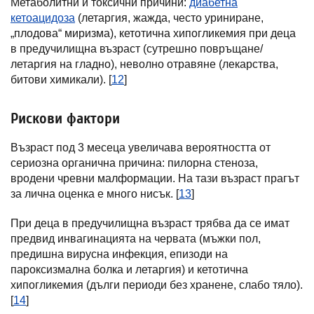
Метаболитни и токсични причини:
диабетна
кетоацидоза
(летаргия, жажда, често уриниране,
„плодова“ миризма), кетотична хипогликемия при деца
в предучилищна възраст (сутрешно повръщане/
летаргия на гладно), неволно отравяне (лекарства,
битови химикали). [
12
]
Рискови фактори
Възраст под 3 месеца увеличава вероятността от
сериозна органична причина: пилорна стеноза,
вродени чревни малформации. На тази възраст прагът
за лична оценка е много нисък. [
13
]
При деца в предучилищна възраст трябва да се имат
предвид инвагинацията на червата (мъжки пол,
предишна вирусна инфекция, епизоди на
пароксизмална болка и летаргия) и кетотична
хипогликемия (дълги периоди без хранене, слабо тяло).
[
14
]