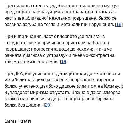
При пилорна стеноза, удебеленият пилоричен мускул
предотвратява евакуацията на храната от стомаха -
настъпва „бликадно“ нежлъчно повръщане, бързо се
развива загуба на тегло и метаболитни нарушения. [
18
]
При инвагинация, част от червото „се плъзга“ в
съседното, което причинява пристъпи на болка и
повръщане; прогресията води до исхемия, така че
ранната диагноза с ултразвук и пневмо-/контрастна
клизма са жизненоважни. [
19
]
При ДКА, инсулиновият дефицит води до кетогенеза и
метаболитна ацидоза: гадене, повръщане, коремна
болка, учестено, дълбоко дишане (симптом на Кусмаул)
и „плодова“ миризма от устата. Важно е да се измерва
глюкозата при всички деца с повръщане и коремна
болка без диария. [
20
]
Симптоми