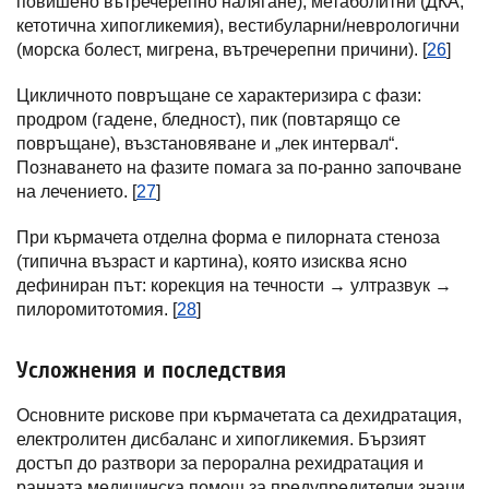
повишено вътречерепно налягане), метаболитни (ДКА,
кетотична хипогликемия), вестибуларни/неврологични
(морска болест, мигрена, вътречерепни причини). [
26
]
Цикличното повръщане се характеризира с фази:
продром (гадене, бледност), пик (повтарящо се
повръщане), възстановяване и „лек интервал“.
Познаването на фазите помага за по-ранно започване
на лечението. [
27
]
При кърмачета отделна форма е пилорната стеноза
(типична възраст и картина), която изисква ясно
дефиниран път: корекция на течности → ултразвук →
пилоромитотомия. [
28
]
Усложнения и последствия
Основните рискове при кърмачетата са дехидратация,
електролитен дисбаланс и хипогликемия. Бързият
достъп до разтвори за перорална рехидратация и
ранната медицинска помощ за предупредителни знаци