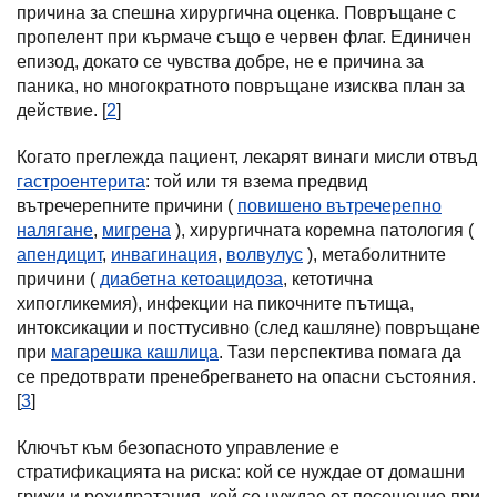
причина за спешна хирургична оценка. Повръщане с
пропелент при кърмаче също е червен флаг. Единичен
епизод, докато се чувства добре, не е причина за
паника, но многократното повръщане изисква план за
действие. [
2
]
Когато преглежда пациент, лекарят винаги мисли отвъд
гастроентерита
: той или тя взема предвид
вътречерепните причини (
повишено вътречерепно
налягане
,
мигрена
), хирургичната коремна патология (
апендицит
,
инвагинация
,
волвулус
), метаболитните
причини (
диабетна кетоацидоза
, кетотична
хипогликемия), инфекции на пикочните пътища,
интоксикации и посттусивно (след кашляне) повръщане
при
магарешка кашлица
. Тази перспектива помага да
се предотврати пренебрегването на опасни състояния.
[
3
]
Ключът към безопасното управление е
стратификацията на риска: кой се нуждае от домашни
грижи и рехидратация, кой се нуждае от посещение при