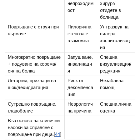
непроходим
хирург/
ост
отидете в
болница
Повръщане с струя при
Пилорична
Ултразвук на
кърмаче
стеноза е
пилора,
възможна
хоспитализац
ия
Многократно повръщане
Запушване,
Спешна
+ подуване на корема/
инвагинаци
визуализация/
силна болка
я
редукция
Летаргия, признаци на
Риск от
Незабавна
шок/дехидратация
декомпенса
помощ
ция
Сутрешно повръщане,
Неврологич
Спешна лична
главоболие
на причина
оценка
Въз основа на клинични
насоки за справяне с
повръщане при деца.[
44
]