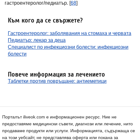
гастроентеролог/педиатър. [
68
]
Към кого да се свържете?
Гастроентеролог: заболявания на стомаха и червата
Педиатър: лекар за деца
Специалист по инфекциозни болести: инфекциозни
болести
Повече информация за лечението
Таблетки против повръщане: антиеметици
Порталът iliveok.com е информационен ресурс. Ние не
предоставяме медицински съвети, диагнози или лечение, нито
продаваме продукти или услуги. Информацията, съдържаща се
на този уебсайт, не представлява оферта или покана за