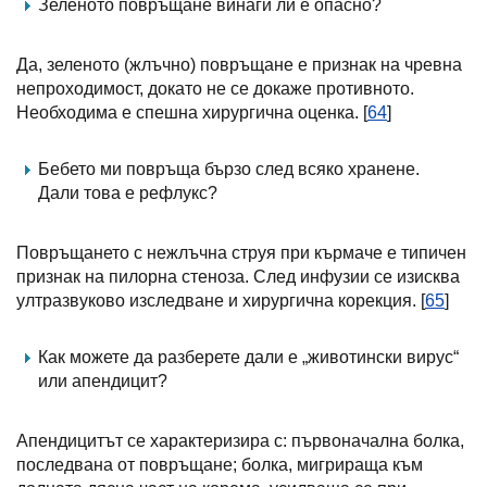
Зеленото повръщане винаги ли е опасно?
Да, зеленото (жлъчно) повръщане е признак на чревна
непроходимост, докато не се докаже противното.
Необходима е спешна хирургична оценка. [
64
]
Бебето ми повръща бързо след всяко хранене.
Дали това е рефлукс?
Повръщането с нежлъчна струя при кърмаче е типичен
признак на пилорна стеноза. След инфузии се изисква
ултразвуково изследване и хирургична корекция. [
65
]
Как можете да разберете дали е „животински вирус“
или апендицит?
Апендицитът се характеризира с: първоначална болка,
последвана от повръщане; болка, мигрираща към