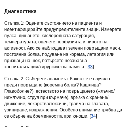
Диагностика
Стъпка 1: Оценете състоянието на пациента и
идентифицирайте предупредителните знаци. Измерете
пулса, дишането, кислородната сатурация,
температурата, оценете перфузията и нивото на
активност. Ако се наблюдават зелени повръщани маси,
постоянна болка, подуване на корема, летаргия или
признаци на шок, потърсете незабавна
хоспитализация/хирургическа намеса. [
33
]
Стъпка 2. Съберете анамнеза. Какво се е случило
преди повръщане (коремна болка? Кашлица?
Главоболие?), естеството на повръщането (жлъчно/
нежлъчно, струя при кърмаче), връзка с хранене/
движение, лекарства/токсини, травма на главата,
уриниране, изпражнения. Особено внимание трябва да
се обърне на бременността при юноши. [
34
]