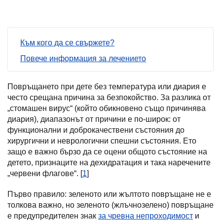
Към кого да се свържете?
Повече информация за лечението
Повръщането при дете без температура или диария е
често срещана причина за безпокойство. За разлика от
„стомашен вирус“ (който обикновено също причинява
диария), диапазонът от причини е по-широк: от
функционални и доброкачествени състояния до
хирургични и неврологични спешни състояния. Ето
защо е важно бързо да се оцени общото състояние на
детето, признаците на дехидратация и така наречените
„червени флагове“. [
1
]
Първо правило: зеленото или жълтото повръщане не е
толкова важно, но зеленото (жлъчнозелено) повръщане
е предупредителен знак
за чревна непроходимост
и