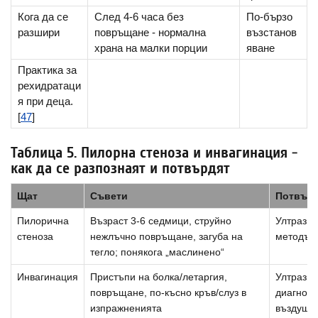
Кога да се
След 4-6 часа без
По-бързо
разшири
повръщане - нормална
възстанов
храна на малки порции
яване
Практика за
рехидратаци
я при деца.
[
47
]
Таблица 5. Пилорна стеноза и инвагинация -
как да се разпознаят и потвърдят
Щат
Съвети
Потвър
Пилорична
Възраст 3-6 седмици, струйно
Ултразву
стеноза
нежлъчно повръщане, загуба на
методът 
тегло; понякога „маслинено“
Инвагинация
Пристъпи на болка/летаргия,
Ултразвук
повръщане, по-късно кръв/слуз в
диагност
изпражненията
въздушна