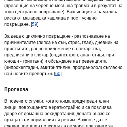
(превенция на черепно-мозъчна травма и в резултат на
това централно повръщане). Ваксинацията намалява
риска от магарешка кашлица и посттусивно
повръщане. [
59
]
За деца с циклично повръщане - разпознаване на
причинителите (липса на сън, стрес, глад), дневник на
пристъпите, ранно приложение на лекарства,
предписани от лекар (ондансетрон, аналгетици, при
юноши - триптани) и обсъждане на превенцията
(ципрохептадин, амитриптилин, пропранолол) съгласно
най-новите препоръки. [
60
]
Прогноза
В повечето случаи, когато няма предупредителни
знаци, повръщането е краткотрайно и се повлиява
добре от домашна рехидратация; децата бързо се
връщат към нормалния си режим. Важно е да се
следва поетапен подход и да се знаят праговете за