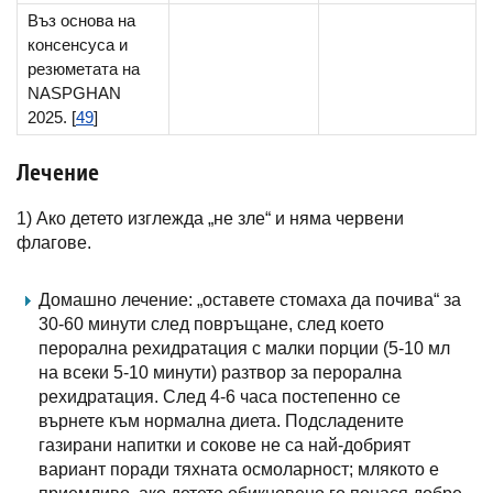
Въз основа на
консенсуса и
резюметата на
NASPGHAN
2025. [
49
]
Лечение
1) Ако детето изглежда „не зле“ и няма червени
флагове.
Домашно лечение: „оставете стомаха да почива“ за
30-60 минути след повръщане, след което
перорална рехидратация с малки порции (5-10 мл
на всеки 5-10 минути) разтвор за перорална
рехидратация. След 4-6 часа постепенно се
върнете към нормална диета. Подсладените
газирани напитки и сокове не са най-добрият
вариант поради тяхната осмоларност; млякото е