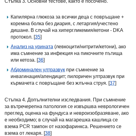
Стъпка 3. Основни тестове, както е посочено.
Капилярна глюкоза за всички деца с повръщане +
коремна болка без диария, с летаргия/учестено
дишане. В случай на хипергликемия/кетони - DKA
протокол. [
35
]
Анализ на урината
(левкоцити/нитрити/кетони), ако
има съмнение за инфекция на пикочните пътища
или кетоза. [
36
]
Абдоминален ултразвук
при съмнение за
инвагинация/апендицит; пилоричен ултразвук при
кърмачета с повръщане без жлъчна струя. [
37
]
Стъпка 4. Допълнителни изследвания. При съмнение
за вътречерепна патология се извършва неврологичен
преглед, оценка на фундуса и невроизобразяване, ако
е необходимо; в случай на магарешка кашлица се
взема PCR тампон от назофаринкса. Решението се
взема от лекаря. [
38
]