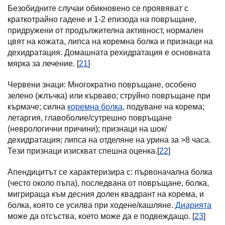
Безобидните случаи обикновено се проявяват с
краткотрайно гадене и 1-2 епизода на повръщане,
придружени от продължителна активност, нормален
цвят на кожата, липса на коремна болка и признаци на
дехидратация. Домашната рехидратация е основната
мярка за лечение. [
21
]
Червени знаци: Многократно повръщане, особено
зелено (жлъчка) или кърваво; струйно повръщане при
кърмаче; силна
коремна болка
, подуване на корема;
летаргия, главоболие/сутрешно повръщане
(неврологични причини); признаци на шок/
дехидратация; липса на отделяне на урина за >8 часа.
Тези признаци изискват спешна оценка.[
22
]
Апендицитът се характеризира с: първоначална болка
(често около пъпа), последвана от повръщане, болка,
мигрираща към десния долен квадрант на корема, и
болка, която се усилва при ходене/кашляне.
Диарията
може да отсъства, което може да е подвеждащо. [
23
]