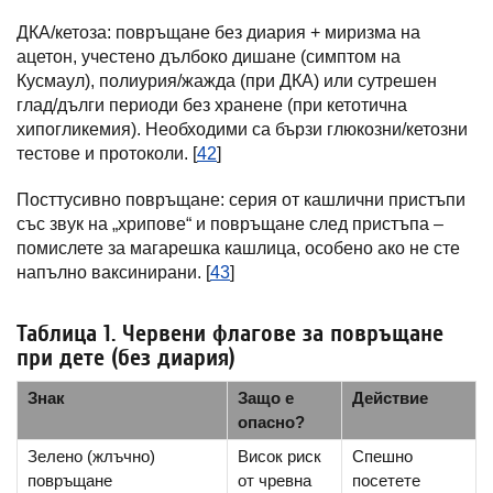
ДКА/кетоза: повръщане без диария + миризма на
ацетон, учестено дълбоко дишане (симптом на
Кусмаул), полиурия/жажда (при ДКА) или сутрешен
глад/дълги периоди без хранене (при кетотична
хипогликемия). Необходими са бързи глюкозни/кетозни
тестове и протоколи. [
42
]
Посттусивно повръщане: серия от кашлични пристъпи
със звук на „хрипове“ и повръщане след пристъпа –
помислете за магарешка кашлица, особено ако не сте
напълно ваксинирани. [
43
]
Таблица 1. Червени флагове за повръщане
при дете (без диария)
Знак
Защо е
Действие
опасно?
Зелено (жлъчно)
Висок риск
Спешно
повръщане
от чревна
посетете