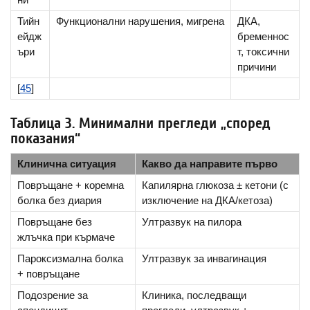
Тийн
Функционални нарушения, мигрена
ДКА,
ейдж
бременнос
ъри
т, токсични
причини
[
45
]
Таблица 3. Минимални прегледи „според
показания“
Клинична ситуация
Какво да направите първо
Повръщане + коремна
Капилярна глюкоза ± кетони (с
болка без диария
изключение на ДКА/кетоза)
Повръщане без
Ултразвук на пилора
жлъчка при кърмаче
Пароксизмална болка
Ултразвук за инвагинация
+ повръщане
Подозрение за
Клиника, последващи