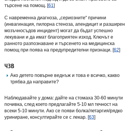
търсене на помощ. [
61
]
С навременна диагноза, „сериозните“ причини
(инвагинация, пилорна стеноза, апендицит и разширен
мозъчносъдов инцидент) могат да бъдат успешно
лекувани и да имат благоприятен изход. Ключът е
ранното разпознаване и търсенето на медицинска
помощ при поява на предупредителни признаци. [
62
]
ЧЗВ
Ако детето повърне веднъж и това е всичко, какво
трябва да направите?
Наблюдавайте у дома: дайте на стомаха 30-60 минути
почивка, след което предлагайте 5-10 мл течност на
всеки 5-10 минути. Ако се появи болка/летаргия/рядко
уриниране, консултирайте се с лекар. [
63
]