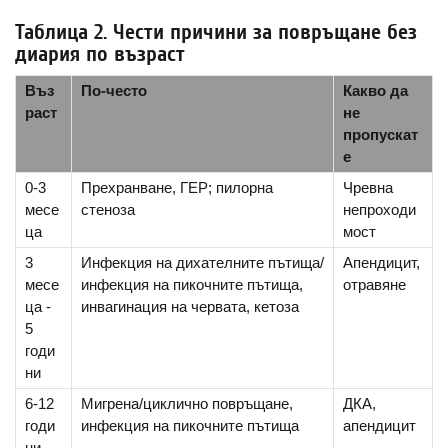
Таблица 2. Чести причини за повръщане без
диария по възраст
Въз
По-често
Какво да
раст
не
пропускат
е
0-3
Прехранване, ГЕР; пилорна
Чревна
месе
стеноза
непроходи
ца
мост
3
Инфекция на дихателните пътища/
Апендицит,
месе
инфекция на пикочните пътища,
отравяне
ца -
инвагинация на червата, кетоза
5
годи
ни
6-12
Мигрена/циклично повръщане,
ДКА,
годи
инфекция на пикочните пътища
апендицит
ни