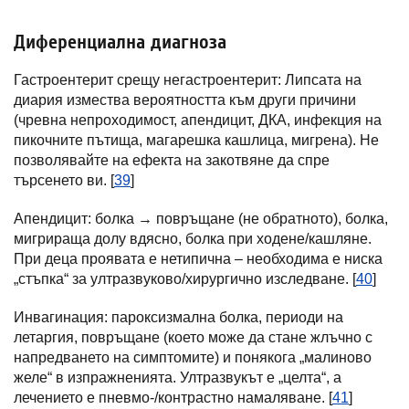
Диференциална диагноза
Гастроентерит срещу негастроентерит: Липсата на
диария измества вероятността към други причини
(чревна непроходимост, апендицит, ДКА, инфекция на
пикочните пътища, магарешка кашлица, мигрена). Не
позволявайте на ефекта на закотвяне да спре
търсенето ви. [
39
]
Апендицит: болка → повръщане (не обратното), болка,
мигрираща долу вдясно, болка при ходене/кашляне.
При деца проявата е нетипична – необходима е ниска
„стъпка“ за ултразвуково/хирургично изследване. [
40
]
Инвагинация: пароксизмална болка, периоди на
летаргия, повръщане (което може да стане жлъчно с
напредването на симптомите) и понякога „малиново
желе“ в изпражненията. Ултразвукът е „целта“, а
лечението е пневмо-/контрастно намаляване. [
41
]