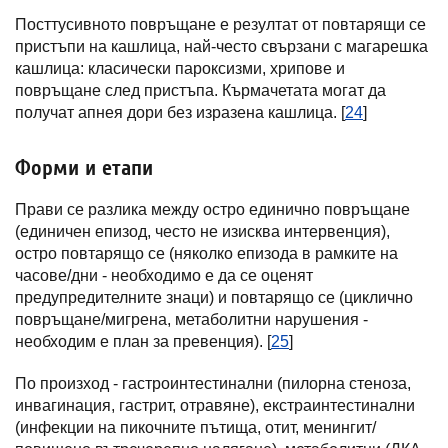
Посттусивното повръщане е резултат от повтарящи се
пристъпи на кашлица, най-често свързани с магарешка
кашлица: класически пароксизми, хрипове и
повръщане след пристъпа. Кърмачетата могат да
получат апнея дори без изразена кашлица. [
24
]
Форми и етапи
Прави се разлика между остро единично повръщане
(единичен епизод, често не изисква интервенция),
остро повтарящо се (няколко епизода в рамките на
часове/дни - необходимо е да се оценят
предупредителните знаци) и повтарящо се (циклично
повръщане/мигрена, метаболитни нарушения -
необходим е план за превенция). [
25
]
По произход - гастроинтестинални (пилорна стеноза,
инвагинация, гастрит, отравяне), екстраинтестинални
(инфекции на пикочните пътища, отит, менингит/