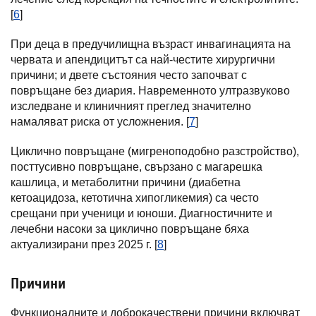
[
6
]
При деца в предучилищна възраст инвагинацията на
червата и апендицитът са най-честите хирургични
причини; и двете състояния често започват с
повръщане без диария. Навременното ултразвуково
изследване и клиничният преглед значително
намаляват риска от усложнения. [
7
]
Циклично повръщане (мигреноподобно разстройство),
посттусивно повръщане, свързано с магарешка
кашлица, и метаболитни причини (диабетна
кетоацидоза, кетотична хипогликемия) са често
срещани при ученици и юноши. Диагностичните и
лечебни насоки за циклично повръщане бяха
актуализирани през 2025 г. [
8
]
Причини
Функционалните и доброкачествени причини включват