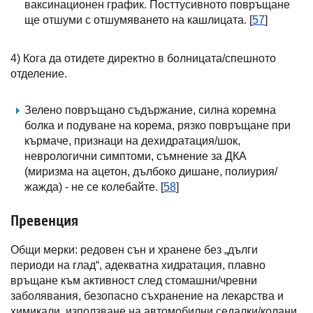
ваксинационен график. Посттусивното повръщане
ще отшуми с отшумяването на кашлицата. [
57
]
4) Кога да отидете директно в болницата/спешното
отделение.
Зелено повръщано съдържание, силна коремна
болка и подуване на корема, рязко повръщане при
кърмаче, признаци на дехидратация/шок,
неврологични симптоми, съмнение за ДКА
(миризма на ацетон, дълбоко дишане, полиурия/
жажда) - не се колебайте. [
58
]
Превенция
Общи мерки: редовен сън и хранене без „дълги
периоди на глад“, адекватна хидратация, плавно
връщане към активност след стомашни/чревни
заболявания, безопасно съхранение на лекарства и
химикали, използване на автомобилни седалки/колани