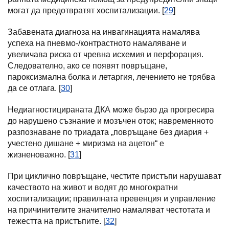
могат да предотвратят хоспитализации. [
29
]
Забавената диагноза на инвагинацията намалява
успеха на пневмо-/контрастното намаляване и
увеличава риска от чревна исхемия и перфорация.
Следователно, ако се появят повръщане,
пароксизмална болка и летаргия, лечението не трябва
да се отлага. [
30
]
Недиагностицираната ДКА може бързо да прогресира
до нарушено съзнание и мозъчен оток; навременното
разпознаване по триадата „повръщане без диария +
учестено дишане + миризма на ацетон“ е
жизненоважно. [
31
]
При циклично повръщане, честите пристъпи нарушават
качеството на живот и водят до многократни
хоспитализации; правилната превенция и управление
на причинителите значително намаляват честотата и
тежестта на пристъпите. [
32
]