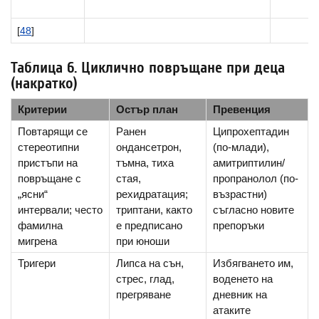
[
48
]
Таблица 6. Циклично повръщане при деца
(накратко)
Критерии
Остър план
Превенция
Повтарящи се
Ранен
Ципрохептадин
стереотипни
ондансетрон,
(по-млади),
пристъпи на
тъмна, тиха
амитриптилин/
повръщане с
стая,
пропранолол (по-
„ясни“
рехидратация;
възрастни)
интервали; често
триптани, както
съгласно новите
фамилна
е предписано
препоръки
мигрена
при юноши
Тригери
Липса на сън,
Избягването им,
стрес, глад,
воденето на
прегряване
дневник на
атаките