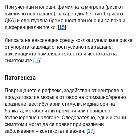
При ученици и юноши, фамилната мигрена (риск от
циклично повръщане), захарен диабет тип 1 (риск от
ДКА) и евентуална бременност при юноши са важни
диференциални точки. [
15
]
Липсата на ваксинация срещу коклюш увеличава риска
от упорита кашлица с посттусивно повръщане;
ваксинацията намалява тежестта и честотата на
симптомите.[
16
]
Патогенеза
Повръщането е рефлекс, задействан от центрове в
продълговатия мозък в отговор на стомашно/чревно
дразнене, вестибуларни стимули, медиатори на
болката, метаболитни промени или повишено
вътречерепно налягане. Следователно, едни и същи
симптоми могат да се появят при различни
заболявания – контекстът е важен. [
17
]